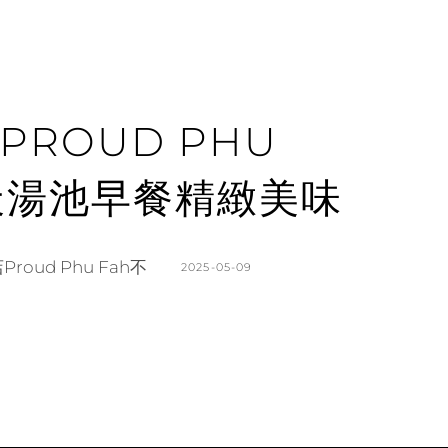
ROUD PHU
天湯池早餐精緻美味
ud Phu Fah不
POSTED
2025-05-09
ON
BY
K
L
A
E
T
A
H
V
L
E
E
A