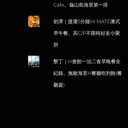
Cafe。龜山島海景第一排
劍潭｜捷運5分鐘HI MATE澳式
早午餐。高C/P不限時好友小聚
所
墾丁｜H會館一泊二食早晚餐全
紀錄。無敵海景H餐廳吃到飽(餐
廳篇)