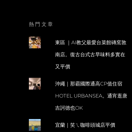
熱門文章
東區 ｜AI教父最愛台菜館磚窯敦
南店。復古台式古早味料多實在
又平價
沖繩｜那霸國際通高CP值住宿
HOTEL URBANSEA。通宵逛唐
吉訶德也OK
宜蘭｜笑ㄟ咖啡頭城店平價