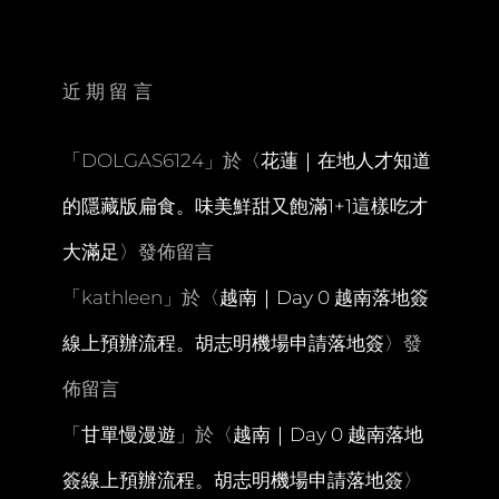
園
別
墅
PROUD
近期留言
PHU
FAH。
絕
「
DOLGAS6124
」於〈
花蓮｜在地人才知道
美
森
的隱藏版扁食。味美鮮甜又飽滿1+1這樣吃才
系
露
大滿足
〉發佈留言
天
湯
「
kathleen
」於〈
越南｜Day 0 越南落地簽
池
早
線上預辦流程。胡志明機場申請落地簽
〉發
餐
精
佈留言
緻
美
「
甘單慢漫遊
」於〈
越南｜Day 0 越南落地
味
簽線上預辦流程。胡志明機場申請落地簽
〉