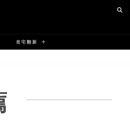
SE
老宅翻新
薦