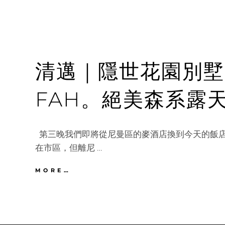
清邁｜隱世花園別墅P
FAH。絕美森系露
第三晚我們即將從尼曼區的麥酒店換到今天的飯店Pro
在市區，但離尼 …
清
MORE…
邁
｜
隱
世
花