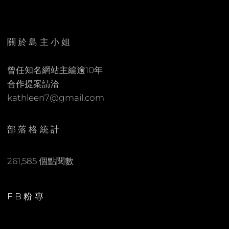
E
C
N
O
M
關於島主小姐
M
E
曾任知名網站主編逾10年
N
合作提案請洽
T
kathleen7@gmail.com
部落格統計
261,585 個點閱數
FB粉專