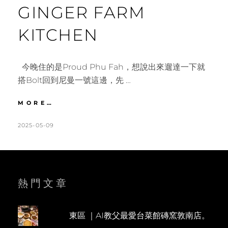
GINGER FARM
KITCHEN
今晚住的是Proud Phu Fah，想說出來遛達一下就
搭Bolt回到尼曼一號這邊，先 …
清
MORE…
邁
｜
POSTED
BY
2025-05-09
K
L
尼
ON
A
E
曼
T
A
一
號
H
V
網
L
E
熱門文章
美
餐
E
A
廳
E
C
美
東區 ｜AI教父最愛台菜館磚窯敦南店。
N
O
味