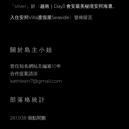
「
silver
」於〈
越南｜Day3 會安最美秘境安邦海灘。
入住安邦Villa渡假屋Seaside
〉發佈留言
關於島主小姐
曾任知名網站主編逾10年
合作提案請洽
kathleen7@gmail.com
部落格統計
261,938 個點閱數