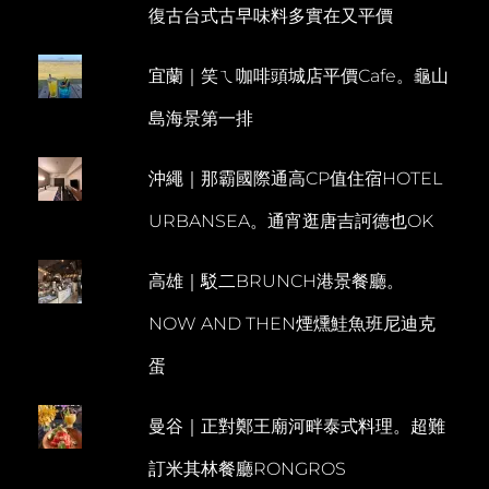
復古台式古早味料多實在又平價
平
M
價。
M
米
宜蘭｜笑ㄟ咖啡頭城店平價Cafe。龜山
E
其
林
N
島海景第一排
GINGER
T
FARM
KITCHEN
沖繩｜那霸國際通高CP值住宿HOTEL
URBANSEA。通宵逛唐吉訶德也OK
高雄｜駁二BRUNCH港景餐廳。
NOW AND THEN煙燻鮭魚班尼迪克
蛋
曼谷｜正對鄭王廟河畔泰式料理。超難
訂米其林餐廳RONGROS