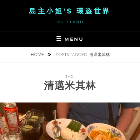
Skip
島主小姐'S 環遊世界
to
content
MS.ISLAND
MENU
HOME
POSTS TAGGED
清邁米其林
TAG:
清邁米其林