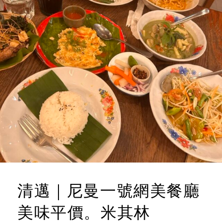
清邁｜尼曼一號網美餐廳
美味平價。米其林