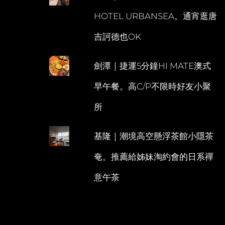
HOTEL URBANSEA。通宵逛唐
吉訶德也OK
劍潭｜捷運5分鐘HI MATE澳式
早午餐。高C/P不限時好友小聚
所
基隆｜潮境高空懸浮茶館小隱茶
奄。推薦給姊妹淘約會的日系禪
意午茶