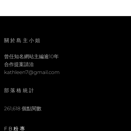
L
E
E
A
E
C
N
O
M
關於島主小姐
M
E
曾任知名網站主編逾10年
N
合作提案請洽
T
kathleen7@gmail.com
部落格統計
261,618 個點閱數
FB粉專