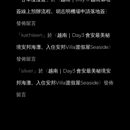
米
簽線上預辦流程。胡志明機場申請落地簽
〉
其
林
發佈留言
餐
廳
「
kathleen
KANG
」於〈
越南｜Day3 會安最美秘
境安邦海灘。入住安邦Villa渡假屋Seaside
〉
發佈留言
「
silver
」於〈
越南｜Day3 會安最美秘境安
邦海灘。入住安邦Villa渡假屋Seaside
〉發佈
留言