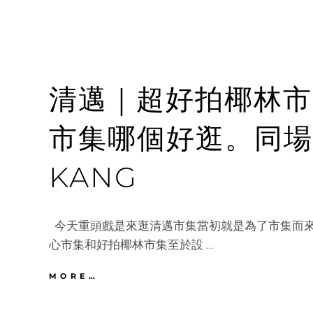
清邁｜超好拍椰林市
市集哪個好逛。同場
KANG
今天重頭戲是來逛清邁市集當初就是為了市集而
心市集和好拍椰林市集至於設 …
清
MORE…
邁
｜