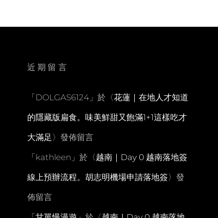
超
好
拍
椰
林
市
集
近期留言
PK
人
氣
「
DOLGAS6124
」於〈
花蓮｜在地人才知道
王
真
的隱藏版扁食。味美鮮甜又飽滿1+1這樣吃才
心
市
大滿足
〉發佈留言
集
哪
「
kathleen
」於〈
越南｜Day 0 越南落地簽
個
好
線上預辦流程。胡志明機場申請落地簽
〉發
逛。
同
佈留言
場
加
「
甘單慢漫遊
」於〈
越南｜Day 0 越南落地
映