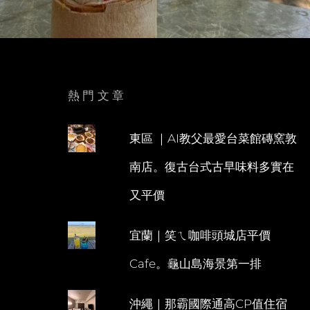
熱門文章
東區 ｜AI教父最愛台菜館磚窯敦
南店。復古台式古早味料多實在
又平價
宜蘭｜笑ㄟ咖啡頭城店平價
Cafe。龜山島海景第一排
沖繩｜那霸國際通高CP值住宿