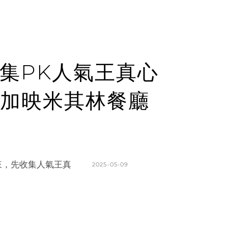
集PK人氣王真心
加映米其林餐廳
來，先收集人氣王真
POSTED
2025-05-09
ON
BY
K
L
A
E
T
A
H
V