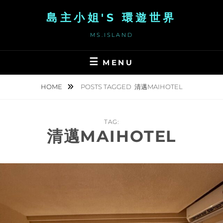
Skip
島主小姐'S 環遊世界
to
content
MS.ISLAND
MENU
HOME
POSTS TAGGED
清邁MAIHOTEL
TAG:
清邁MAIHOTEL