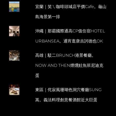
到
宜蘭｜笑ㄟ咖啡頭城店平價Cafe。龜山
E
房
內
N
島海景第一排
可
T
泡
澡
沖繩｜那霸國際通高CP值住宿HOTEL
URBANSEA。通宵逛唐吉訶德也OK
高雄｜駁二BRUNCH港景餐廳。
NOW AND THEN煙燻鮭魚班尼迪克
蛋
東區｜侘寂風珊瑚色洞穴餐廳SUNG
嵩。義法料理創意餐酒館近大巨蛋