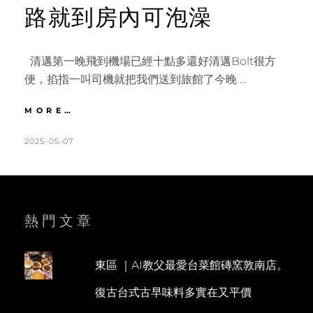
路就到房內可泡澡
清邁第一晚飛到機場已經十點多還好清邁Bolt很方
便，掐指一叫司機就把我們送到旅館了今晚 …
清
MORE…
邁
｜
POSTED
BY
2025-05-07
K
L
近
ON
A
E
MAYA
T
A
平
價
H
V
酒
L
E
熱門文章
店
MAI
E
A
HOTEL。
E
C
MAYA
東區 ｜AI教父最愛台菜館磚窯敦南店。
N
O
走
復古台式古早味料多實在又平價
路
M
就
M