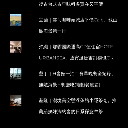
復古台式古早味料多實在又平價
美
M
森
M
系
宜蘭｜笑ㄟ咖啡頭城店平價Cafe。龜山
E
露
天
N
島海景第一排
湯
T
池
早
沖繩｜那霸國際通高CP值住宿HOTEL
餐
精
URBANSEA。通宵逛唐吉訶德也OK
緻
美
味
墾丁｜H會館一泊二食早晚餐全紀錄。
無敵海景H餐廳吃到飽(餐廳篇)
基隆｜潮境高空懸浮茶館小隱茶奄。推
薦給姊妹淘約會的日系禪意午茶