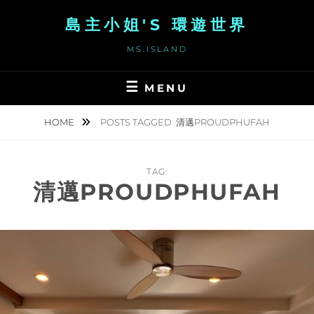
Skip
島主小姐'S 環遊世界
to
content
MS.ISLAND
MENU
HOME
POSTS TAGGED
清邁PROUDPHUFAH
TAG:
清邁PROUDPHUFAH