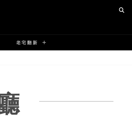
SE
老宅翻新
廳