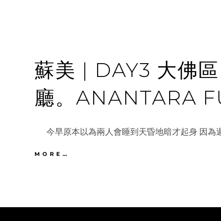
蘇美 | DAY3 大
廳。ANANTARA 
今早原本以為兩人會睡到天昏地暗才起身 因為週
蘇
MORE…
美
|
DAY3
大
佛
區。