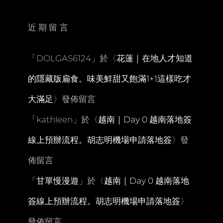
漁
夫
村
近期留言
海
星
餐
「
DOLGAS6124
」於〈
花蓮｜在地人才知道
廳。
ANANTARA
的隱藏版扁食。味美鮮甜又飽滿1+1這樣吃才
FULLMOON
晚
大滿足
〉發佈留言
餐
「
kathleen
」於〈
越南｜Day 0 越南落地簽
線上預辦流程。胡志明機場申請落地簽
〉發
佈留言
「
甘單慢漫遊
」於〈
越南｜Day 0 越南落地
簽線上預辦流程。胡志明機場申請落地簽
〉
發佈留言