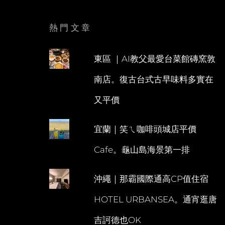
熱門文章
東區 ｜AI教父最愛台菜館磚窯敦
南店。復古台式古早味料多實在
又平價
宜蘭｜笑ㄟ咖啡頭城店平價
Cafe。龜山島海景第一排
沖繩｜那霸國際通高CP值住宿
HOTEL URBANSEA。通宵逛唐
吉訶德也OK