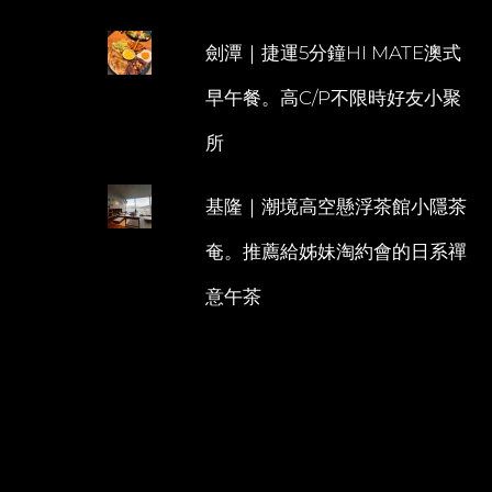
劍潭｜捷運5分鐘HI MATE澳式
早午餐。高C/P不限時好友小聚
所
基隆｜潮境高空懸浮茶館小隱茶
奄。推薦給姊妹淘約會的日系禪
意午茶