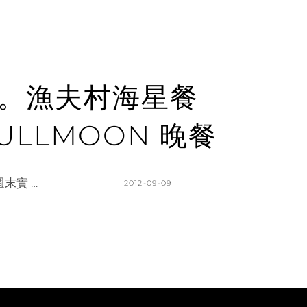
佛區。漁夫村海星餐
FULLMOON 晚餐
末實 …
POSTED
2012-09-09
ON
BY
K
L
A
E
T
A
H
V
L
E
E
A