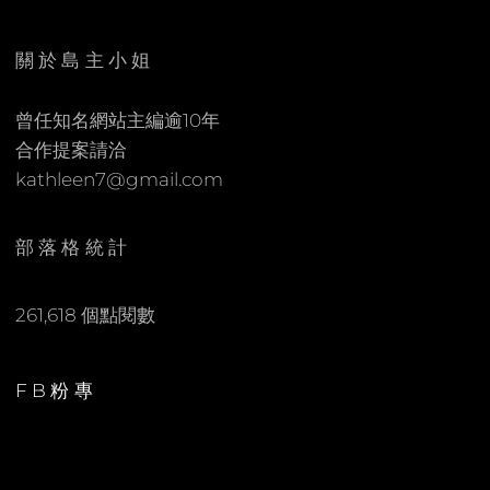
E
C
N
O
關於島主小姐
M
M
曾任知名網站主編逾10年
E
合作提案請洽
N
kathleen7@gmail.com
T
部落格統計
261,618 個點閱數
FB粉專