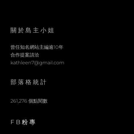
關於島主小姐
曾任知名網站主編逾10年
合作提案請洽
kathleen7@gmail.com
部落格統計
261,276 個點閱數
FB粉專