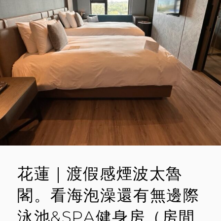
醒。
M
煙
M
波
E
太
魯
N
閣
T
早
午
餐
最
晚
吃
到
13:30（餐
食
篇）
花蓮｜渡假感煙波太魯
閣。看海泡澡還有無邊際
泳池&SPA健身房（房間