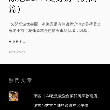
篇）
久聞煙波太魯閣，有海景還有無邊際泳池於是帶著全
家老小前往花蓮原本是想搭火車到新城，因為 …
花
MORE…
蓮
｜
POSTED
BY
2025-03-26
K
L
渡
ON
A
E
假
T
A
感
煙
H
V
波
L
E
熱門文章
太
魯
E
A
閣。
E
C
看
東區 ｜AI教父最愛台菜館磚窯敦南店。
N
O
海
復古台式古早味料多實在又平價
泡
M