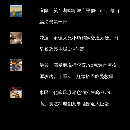
澡
M
還
宜蘭｜笑ㄟ咖啡頭城店平價Cafe。龜山
E
有
無
N
島海景第一排
邊
T
際
泳
花蓮｜承億文旅小巧精緻交通方便。附
池
&SPA
早餐及停車場C/P值高
健
身
房
曼谷｜廊曼機場行李寄放&免進市區換
（房
間
匯攻略。市區SRT紅線搭回廊曼教學
篇）
東區｜侘寂風珊瑚色洞穴餐廳SUNG
嵩。義法料理創意餐酒館近大巨蛋