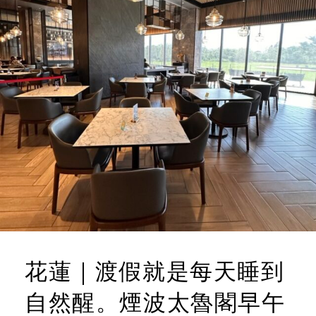
花蓮｜渡假就是每天睡到
自然醒。煙波太魯閣早午