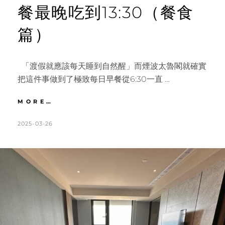
餐最晚吃到13:30（餐食
篇）
「渡假就應該每天睡到自然醒」而煙波太魯閣就確實
把這件事做到了極致每日早餐從6:30一直 …
花
MORE…
蓮
｜
POSTED
BY
2025-03-26
K
L
渡
ON
A
E
假
T
A
就
是
H
V
每
L
E
天
睡
E
A
到
E
C
自
N
O
然