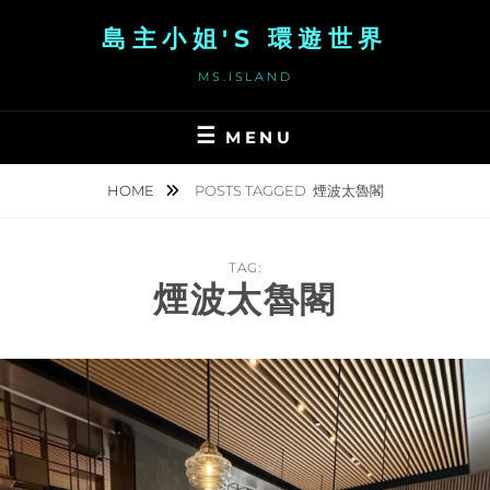
Skip
島主小姐'S 環遊世界
to
content
MS.ISLAND
MENU
HOME
POSTS TAGGED
煙波太魯閣
TAG:
煙波太魯閣