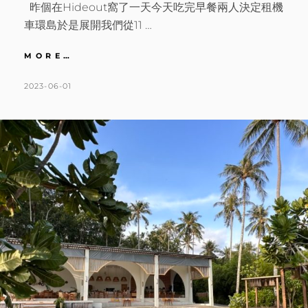
昨個在Hideout窩了一天今天吃完早餐兩人決定租機
車環島於是展開我們從11 …
狗
MORE…
骨
島
POSTED
BY
2023-06-01
K
L
｜
ON
A
E
與
T
A
世
隔
H
V
絕
L
E
離
島
E
A
悠
E
C
閒
N
O
的
小
M
日
M
子。
E
小
漁
N
村