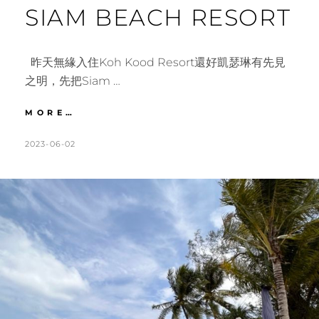
SIAM BEACH RESORT
昨天無緣入住Koh Kood Resort還好凱瑟琳有先見
之明，先把Siam …
狗
MORE…
骨
島
POSTED
BY
2023-06-02
K
L
｜
ON
A
E
座
T
A
落
島
H
V
上
L
E
最
美
E
A
邦
E
C
寶
N
O
沙
灘。
M
希
M