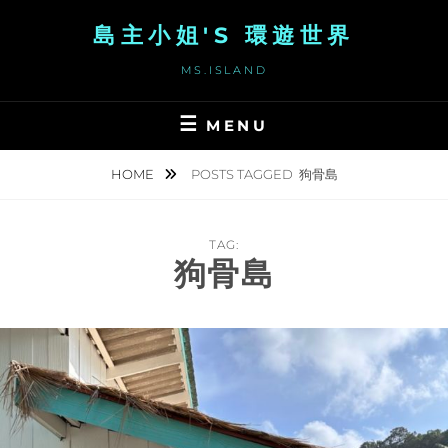
Skip
島主小姐'S 環遊世界
to
content
MS.ISLAND
MENU
HOME
POSTS TAGGED
狗骨島
TAG:
狗骨島