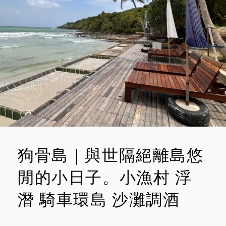
臘
E
風
面
N
海
T
小
屋
SIAM
BEACH
RESORT
狗骨島｜與世隔絕離島悠
閒的小日子。小漁村 浮
潛 騎車環島 沙灘調酒