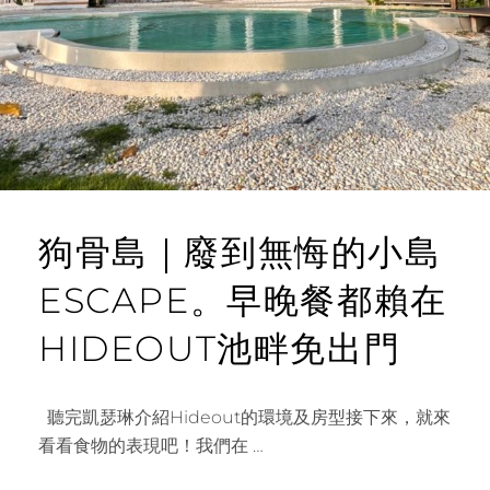
T
浮
潛
騎
車
環
島
沙
灘
調
酒
狗骨島｜廢到無悔的小島
ESCAPE。早晚餐都賴在
HIDEOUT池畔免出門
聽完凱瑟琳介紹Hideout的環境及房型接下來，就來
看看食物的表現吧！我們在 …