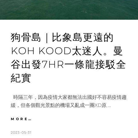
人
沙
灘
看
海
狗骨島｜比象島更遠的
KOH KOOD太迷人。曼
谷出發7HR一條龍接駁全
紀實
時隔三年，因為疫情大家都無法出國好不容易疫情趨
緩，但各個觀光景點的機場又亂成一團XD原 …
狗
MORE…
骨
島
POSTED
BY
2023-05-31
K
L
｜