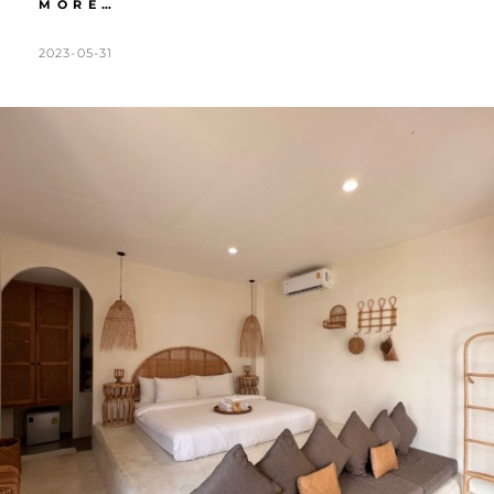
狗
MORE…
骨
島
POSTED
BY
2023-05-31
K
L
｜
ON
A
E
廢
T
A
到
無
H
V
悔
L
E
的
小
E
A
島
E
C
ESCAPE。
N
O
早
晚
M
餐
M
都
E
賴
在
N
HIDEOUT
T
池
畔
免
出