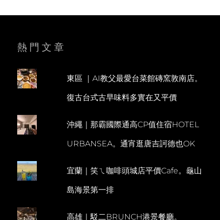
ON
A
E
比
T
A
象
島
H
V
更
L
E
熱門文章
遠
的
E
A
KOH
E
C
KOOD
東區 ｜AI教父最愛台菜館磚窯敦南店。
N
O
太
復古台式古早味料多實在又平價
迷
M
人。
M
曼
沖繩｜那霸國際通高CP值住宿HOTEL
E
谷
出
N
URBANSEA。通宵逛唐吉訶德也OK
發
T
7HR
一
宜蘭｜笑ㄟ咖啡頭城店平價Cafe。龜山
條
龍
島海景第一排
接
駁
全
高雄｜駁二BRUNCH港景餐廳。