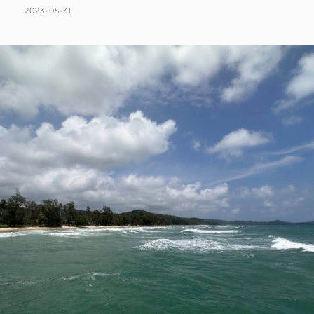
島
POSTED
BY
2023-05-31
K
L
｜
ON
A
E
小
T
A
島
也
H
V
有
L
E
美
到
E
A
窒
E
C
息
N
O
的
侘
M
寂
M
風
E
小
屋
N
HIDEOUT。
T
每
天
窩
在
私