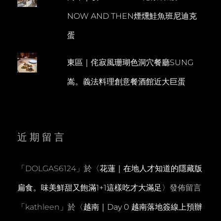
紀
實
NOW AND THEN煙燻鮭魚班尼迪克
蛋
東區｜侘寂風珊瑚色洞穴餐廳SUNG
嵩。義法料理創意餐酒館近大巨蛋
近期留言
「
DOLGAS6124
」於〈
花蓮｜在地人才知道的隱藏版
扁食。味美鮮甜又飽滿1+1這樣吃才大滿足
〉發佈留言
「
kathleen
」於〈
越南｜Day 0 越南落地簽線上預辦