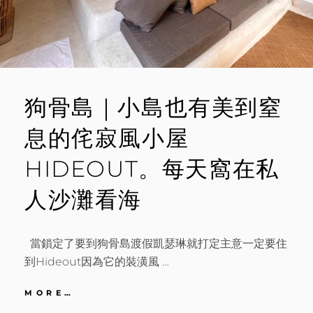
門
狗骨島｜小島也有美到窒
息的侘寂風小屋
HIDEOUT。每天窩在私
人沙灘看海
當鎖定了要到狗骨島渡假凱瑟琳就打定主意一定要住
到Hideout因為它的裝潢風 …
狗
MORE…
骨