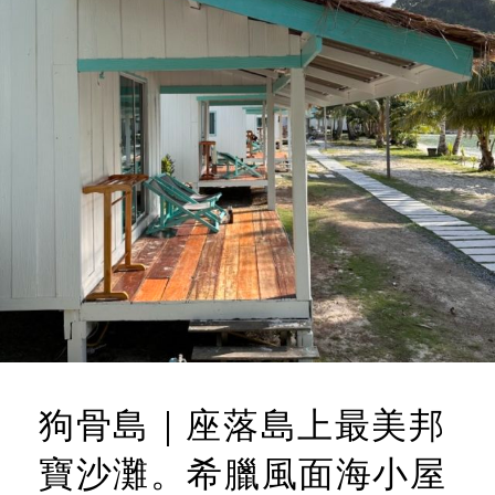
狗骨島｜座落島上最美邦
寶沙灘。希臘風面海小屋