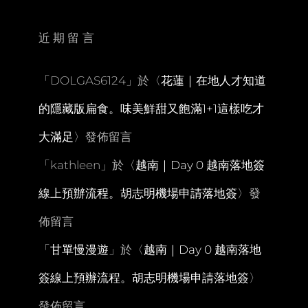
南
雅
奇
近期留言
岩。
瑞
芳
「
DOLGAS6124
」於〈
花蓮｜在地人才知道
火
車
的隱藏版扁食。味美鮮甜又飽滿1+1這樣吃才
站
美
大滿足
〉發佈留言
食
街。
「
kathleen
」於〈
越南｜Day 0 越南落地簽
八
斗
線上預辦流程。胡志明機場申請落地簽
〉發
子
潮
佈留言
境
公
「
甘單慢漫遊
」於〈
越南｜Day 0 越南落地
園
簽線上預辦流程。胡志明機場申請落地簽
〉
發佈留言