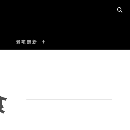
SE
老宅翻新
食