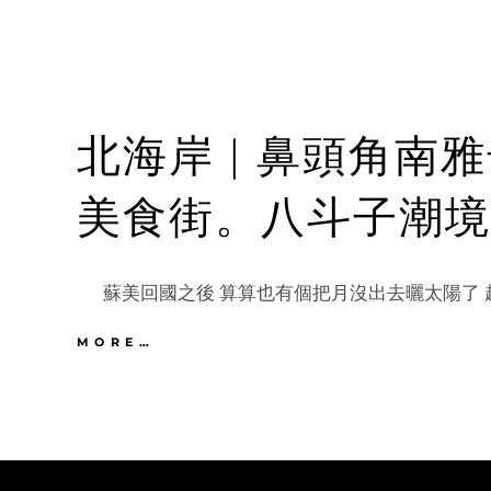
北海岸 | 鼻頭角南
美食街。八斗子潮境
蘇美回國之後 算算也有個把月沒出去曬太陽了 趁
北
MORE…
海
岸
|
鼻
頭
角