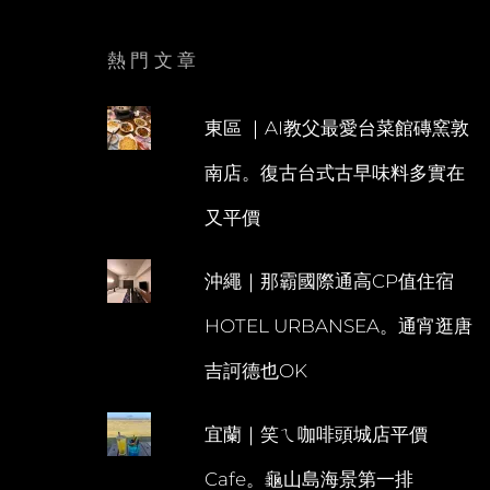
熱門文章
東區 ｜AI教父最愛台菜館磚窯敦
南店。復古台式古早味料多實在
又平價
沖繩｜那霸國際通高CP值住宿
HOTEL URBANSEA。通宵逛唐
吉訶德也OK
宜蘭｜笑ㄟ咖啡頭城店平價
Cafe。龜山島海景第一排