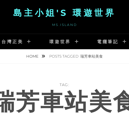
島主小姐'S 環遊世界
MS.ISLAND
台灣正美
環遊世界
電癮筆記
HOME
POSTS TAGGED
瑞芳車站美食
TAG:
瑞芳車站美