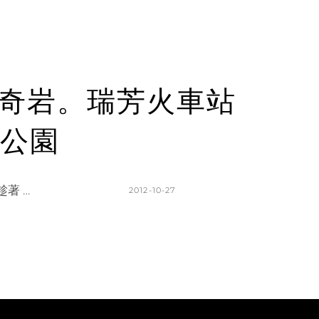
雅奇岩。瑞芳火車站
公園
著 …
POSTED
2012-10-27
ON
BY
K
L
A
E
T
A
H
V
L
E
E
A