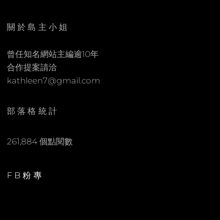
E
C
N
O
關於島主小姐
M
M
曾任知名網站主編逾10年
E
合作提案請洽
N
kathleen7@gmail.com
T
部落格統計
261,884 個點閱數
FB粉專