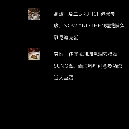
高雄｜駁二BRUNCH港景餐
廳。NOW AND THEN煙燻鮭魚
班尼迪克蛋
東區｜侘寂風珊瑚色洞穴餐廳
SUNG嵩。義法料理創意餐酒館
近大巨蛋