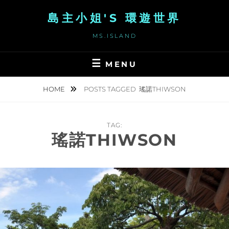
Skip
島主小姐'S 環遊世界
to
content
MS.ISLAND
MENU
HOME
POSTS TAGGED
瑤諾THIWSON
TAG:
瑤諾THIWSON