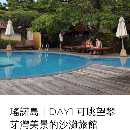
瑤諾島｜DAY1 可眺望攀
芽灣美景的沙灘旅館