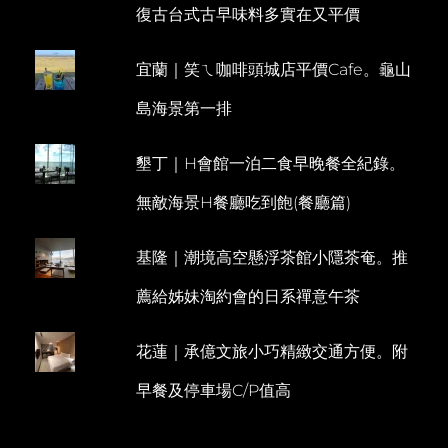
復古台式古早味料多實在又平價
的
M
沙
M
灘
宜蘭｜笑ㄟ咖啡頭城店平價Cafe。龜山
E
旅
館
N
島海景第一排
THIWSON
T
BEACH
RESORT
墾丁｜H會館一泊二食早晚餐全紀錄。
無敵海景H餐廳吃到飽(餐廳篇)
基隆｜潮境高空懸浮茶館小隱茶奄。推
薦給姊妹淘約會的日系禪意午茶
花蓮｜承億文旅小巧精緻交通方便。附
早餐及停車場C/P值高