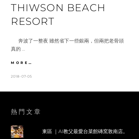
THIWSON BEACH
RESORT
奔波了一整夜 雖然省下一些銀兩，但兩把老骨頭
真的 …
瑤
MORE…
諾
島
POSTED
BY
2018-07-05
K
L
｜
ON
A
E
DAY1
T
A
可
眺
H
V
望
L
E
熱門文章
攀
芽
E
A
灣
E
C
美
東區 ｜AI教父最愛台菜館磚窯敦南店。
N
O
景