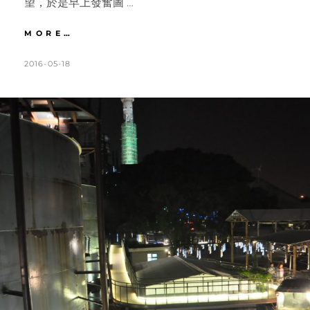
望，於是早上發奮圖 …
環
MORE…
島
｜
POSTED
BY
2016-05-18
K
L
DAY5
ON
A
E
台
T
A
南
美
H
V
食
L
E
巡
禮
E
A
&
E
C
伴
N
O
手
禮。
M
古
M
早
E
味
林
N
家
T
白
糖