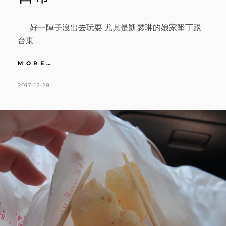
好一陣子沒出去玩耍 尤其是凱瑟琳的娘家墾丁跟
台東 …
環
MORE…
島
｜
POSTED
BY
2017-12-28
K
L
DAY1
ON
A
E
令
T
A
人
吮
H
V
指
L
E
回
味
E
A
的
E
C
花
N
O
蓮
橋
M
頭
M
臭
E
豆