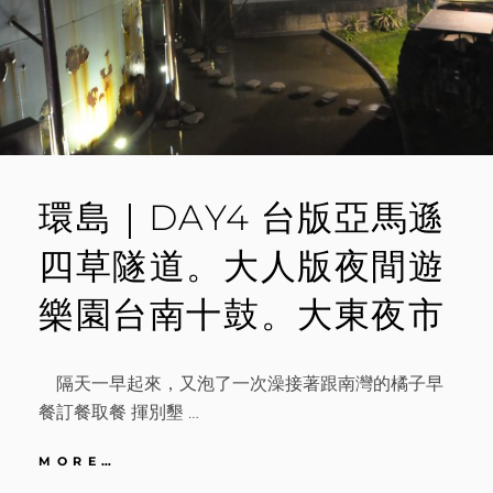
粿。
阿
川
土
鮀
魚
羹
環島｜DAY4 台版亞馬遜
四草隧道。大人版夜間遊
樂園台南十鼓。大東夜市
隔天一早起來，又泡了一次澡接著跟南灣的橘子早
餐訂餐取餐 揮別墾 …
環
MORE…
島