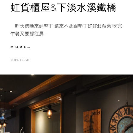
虹貨櫃屋&下淡水溪鐵橋
昨天傍晚來到墾丁 還來不及跟墾丁好好敍敍舊 吃完
午餐又要趕往屏 …
環
MORE…
島
｜
POSTED
BY
2017-12-30
K
L
DAY3
ON
A
E
埔
T
A
頂
草
H
V
原
L
E
半
月
E
A
型
E
C
海
N
O
灣。
波
M
波
M