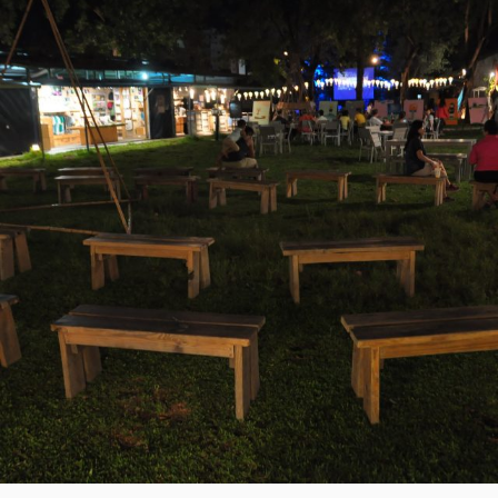
漫
H
V
遊
L
E
黑
森
E
A
林
E
C
琵
N
O
琶
湖。
M
全
M
台
E
最
美
N
多
T
良
車
站。
墾
丁
巴
莎
諾
瓦