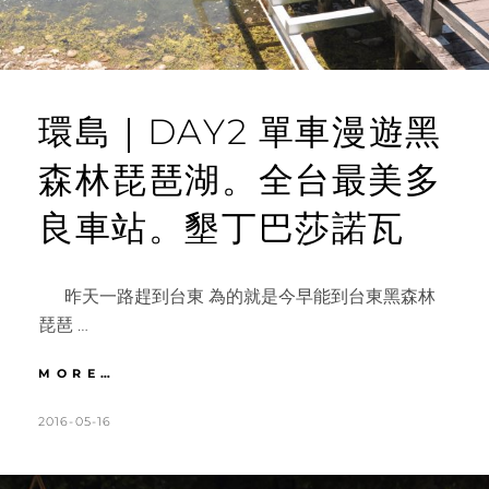
鼓。
大
東
夜
市
環島｜DAY2 單車漫遊黑
森林琵琶湖。全台最美多
良車站。墾丁巴莎諾瓦
昨天一路趕到台東 為的就是今早能到台東黑森林
琵琶 …
環
MORE…
島
｜
POSTED
BY
2016-05-16
K
L
DAY2
ON
A
E
單
T
A
車