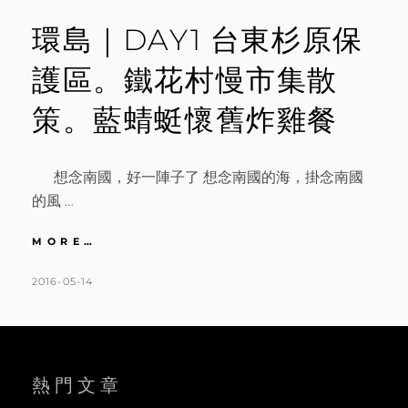
環島｜DAY1 台東杉原保
護區。鐵花村慢市集散
策。藍蜻蜓懷舊炸雞餐
想念南國，好一陣子了 想念南國的海，掛念南國
的風 …
環
MORE…
島
｜
POSTED
BY
2016-05-14
K
L
DAY1
ON
A
E
台
T
A
東
杉
H
V
原
L
E
熱門文章
保
護
E
A