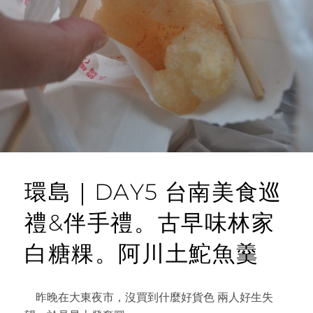
腐。
N
住
T
在
台
東
小
巴
黎。
鐡
花
村
的
日
環島｜DAY5 台南美食巡
常
禮&伴手禮。古早味林家
白糖粿。阿川土鮀魚羹
昨晚在大東夜市，沒買到什麼好貨色 兩人好生失