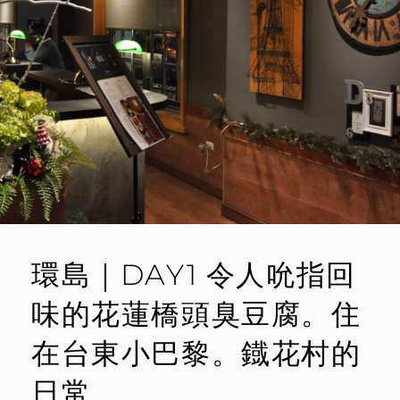
廚
E
房。
彩
N
虹
T
貨
櫃
屋
&
下
淡
水
溪
鐵
橋
環島｜DAY1 令人吮指回
味的花蓮橋頭臭豆腐。住
在台東小巴黎。鐡花村的
日常