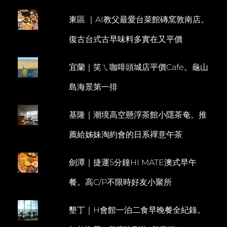
區。
E
C
鐵
東區 ｜AI教父最愛台菜館磚窯敦南店。
N
O
花
復古台式古早味料多實在又平價
村
M
慢
M
市
宜蘭｜笑ㄟ咖啡頭城店平價Cafe。龜山
E
集
散
N
島海景第一排
策。
T
藍
蜻
基隆｜潮境高空懸浮茶館小隱茶奄。推
蜓
懷
薦給姊妹淘約會的日系禪意午茶
舊
炸
雞
劍潭｜捷運5分鐘HI MATE澳式早午
餐
餐。高C/P不限時好友小聚所
墾丁｜H會館一泊二食早晚餐全紀錄。