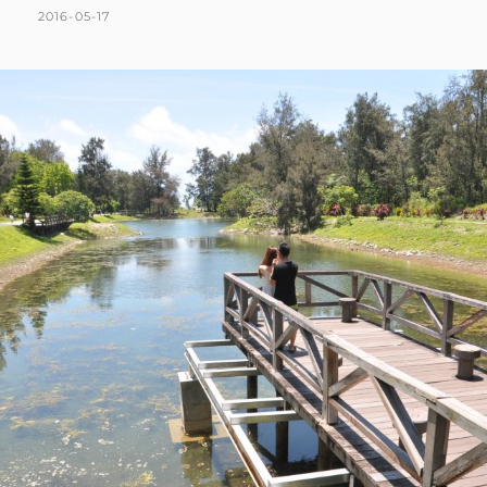
｜
POSTED
BY
2016-05-17
K
L
DAY4
ON
A
E
台
T
A
版
亞
H
V
馬
L
E
遜
四
E
A
草
E
C
隧
N
O
道。
大
M
人
M
版
E
夜
間
N
遊
T
樂
園
台
南
十