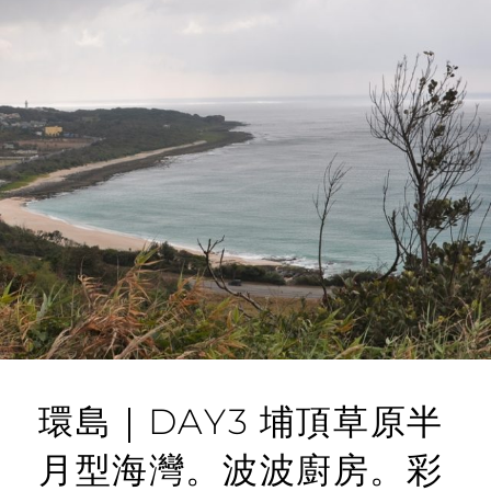
環島｜DAY3 埔頂草原半
月型海灣。波波廚房。彩