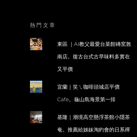
熱門文章
東區 ｜AI教父最愛台菜館磚窯敦
南店。復古台式古早味料多實在
又平價
宜蘭｜笑ㄟ咖啡頭城店平價
Cafe。龜山島海景第一排
基隆｜潮境高空懸浮茶館小隱茶
奄。推薦給姊妹淘約會的日系禪