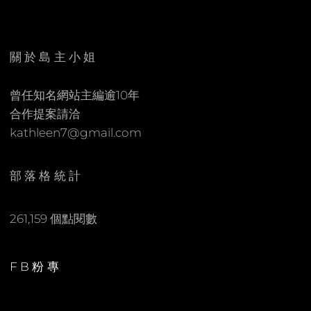
E
C
N
O
M
關於島主小姐
M
E
曾任知名網站主編逾10年
N
合作提案請洽
T
kathleen7@gmail.com
部落格統計
261,159 個點閱數
FB粉專