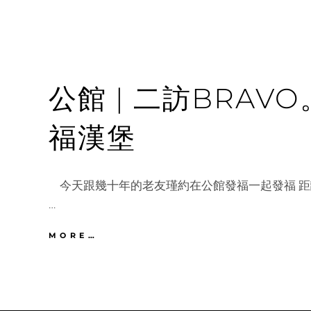
公館 | 二訪BRA
福漢堡
今天跟幾十年的老友瑾約在公館發福一起發福 距
…
公
MORE…
館
|
二
訪
BRAVO。