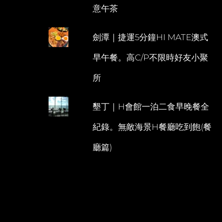
意午茶
劍潭｜捷運5分鐘HI MATE澳式
早午餐。高C/P不限時好友小聚
所
墾丁｜H會館一泊二食早晚餐全
紀錄。無敵海景H餐廳吃到飽(餐
廳篇)