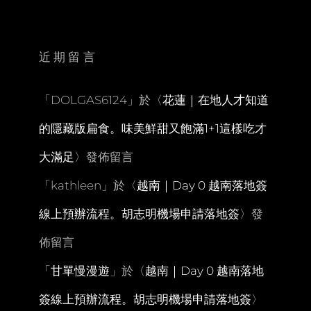
發
福
也
要
近期留言
吃
的
發
「
DOLGAS6124
」於〈
花蓮｜在地人才知道
福
漢
的隱藏版扁食。味美鮮甜又飽滿1+1這樣吃才
堡
大滿足
〉發佈留言
「
kathleen
」於〈
越南｜Day 0 越南落地簽
線上預辦流程。胡志明機場申請落地簽
〉發
佈留言
「
甘單慢漫遊
」於〈
越南｜Day 0 越南落地
簽線上預辦流程。胡志明機場申請落地簽
〉