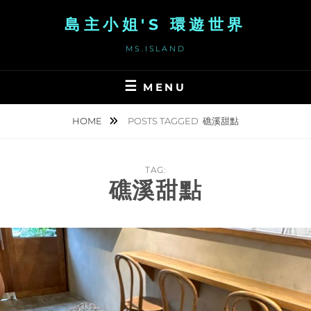
Skip
島主小姐'S 環遊世界
to
content
MS.ISLAND
MENU
HOME
POSTS TAGGED
礁溪甜點
TAG:
礁溪甜點