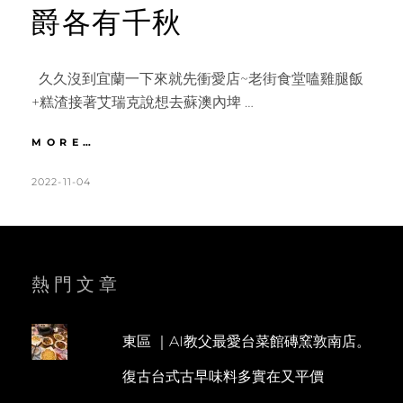
爵各有千秋
久久沒到宜蘭一下來就先衝愛店~老街食堂嗑雞腿飯
+糕渣接著艾瑞克說想去蘇澳內埤 …
礁
MORE…
溪
｜
POSTED
BY
2022-11-04
K
L
布
ON
A
E
丁
T
A
控
必
H
V
買
L
E
熱門文章
慕
嶼
E
A
布
E
C
丁。
東區 ｜AI教父最愛台菜館磚窯敦南店。
N
O
口
復古台式古早味料多實在又平價
感
M
濃
M