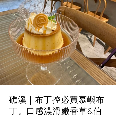
礁溪｜布丁控必買慕嶼布
丁。口感濃滑嫩香草&伯