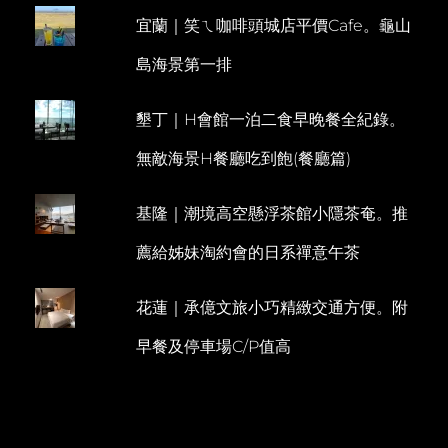
滑
宜蘭｜笑ㄟ咖啡頭城店平價Cafe。龜山
E
嫩
香
N
島海景第一排
草
T
&
伯
墾丁｜H會館一泊二食早晚餐全紀錄。
爵
各
無敵海景H餐廳吃到飽(餐廳篇)
有
千
秋
基隆｜潮境高空懸浮茶館小隱茶奄。推
薦給姊妹淘約會的日系禪意午茶
花蓮｜承億文旅小巧精緻交通方便。附
早餐及停車場C/P值高