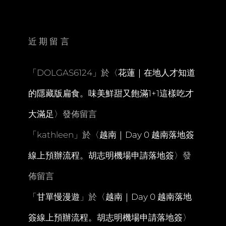
價
近
萬
的
近期留言
平
價
串
「
DOLGAS6124
」於〈
花蓮｜在地人才知道
燒
買
的隱藏版扁食。味美鮮甜又飽滿1+1這樣吃才
醉。
每
大滿足
〉發佈留言
串
30
「
kathleen
」於〈
越南｜Day 0 越南落地簽
起
每
線上預辦流程。胡志明機場申請落地簽
〉發
樣
都
佈留言
好
吃
「
甘單慢漫遊
」於〈
越南｜Day 0 越南落地
台
式
簽線上預辦流程。胡志明機場申請落地簽
〉
小