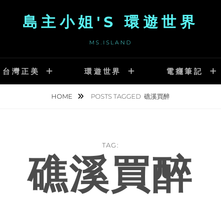
島主小姐'S 環遊世界
MS.ISLAND
台灣正美
環遊世界
電癮筆記
HOME
POSTS TAGGED
礁溪買醉
TAG:
礁溪買醉