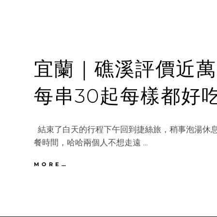
宜蘭｜礁溪評價近萬
每串30起每樣都好
結束了白天的行程下午回到捷絲旅，稍事泡湯休
餐時間，哈哈兩個人不想走遠 …
宜
MORE…
蘭
｜
礁
溪
評