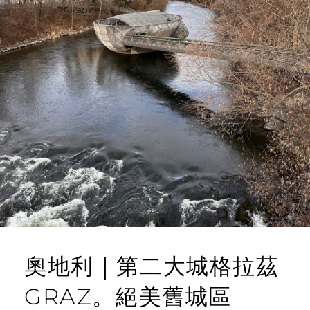
奧地利｜第二大城格拉茲
GRAZ。絕美舊城區