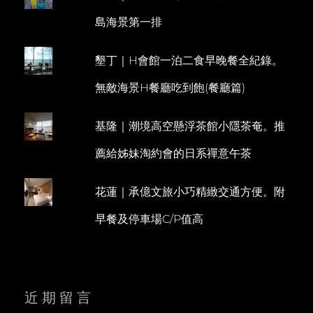
心
N
島海景第一排
皇
T
宮
港
墾丁｜H會館一泊二食早晚餐全紀錄。
式
宵
無敵海景H餐廳吃到飽(餐廳篇)
夜
基隆｜潮境高空懸浮茶館小隱茶奄。推
薦給姊妹淘約會的日系禪意午茶
花蓮｜承億文旅小巧精緻交通方便。附
早餐及停車場C/P值高
近期留言