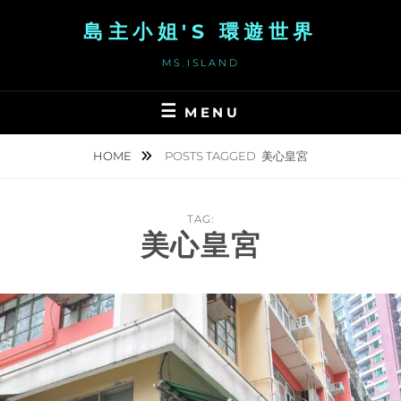
Skip
島主小姐'S 環遊世界
to
content
MS.ISLAND
MENU
HOME
POSTS TAGGED
美心皇宮
TAG:
美心皇宮