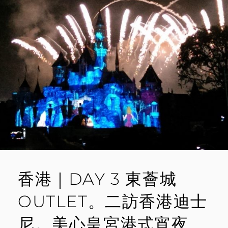
電
M
影
M
重
E
慶
森
N
林
T
場
景。
必
買
伴
手
禮
珍
妮
曲
奇
香港｜DAY 3 東薈城
餅
OUTLET。二訪香港迪士
尼。美心皇宮港式宵夜