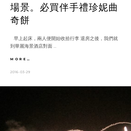
場景。必買伴手禮珍妮曲
奇餅
早上起床，兩人便開始收拾行李 退房之後，我們就
到華麗海景酒店對面 …
香
MORE…
港
｜
POSTED
BY
2016-03-29
K
L
DAY4
ON
A
E
念
T
A
念
不
H
V
忘
L
E
的
九
E
A
記
E
C
牛
N
O
腩。