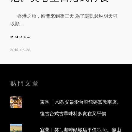
香港之旅，瞬間來到第三天 為了讓凱瑟琳明天可
以順 …
香
MORE…
港
｜
POSTED
BY
2016-03-28
K
L
DAY
ON
A
E
3
T
A
東
薈
H
V
城
L
E
熱門文章
OUTLET。
二
E
A
訪
E
C
香
東區 ｜AI教父最愛台菜館磚窯敦南店。
N
O
港
復古台式古早味料多實在又平價
迪
M
士
M
尼。
宜蘭｜笑ㄟ咖啡頭城店平價Cafe。龜山
E
美