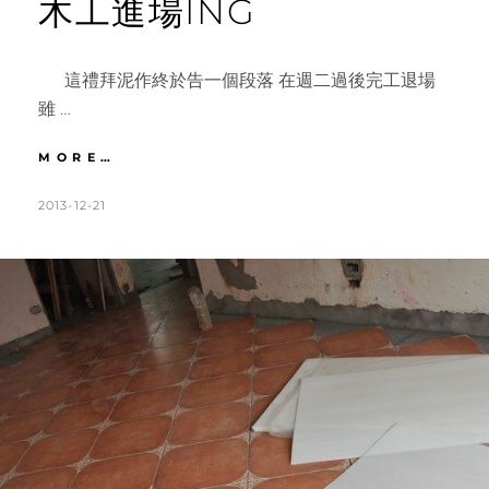
木工進場ING
這禮拜泥作終於告一個段落 在週二過後完工退場
雖 …
法
MORE…
式
鄉
POSTED
BY
2013-12-21
K
1
村
ON
A
C
X
T
O
輕
甜
H
M
ZAKKA
L
M
|
E
E
DAY36
文
E
N
化
N
T
石
電
視
牆。