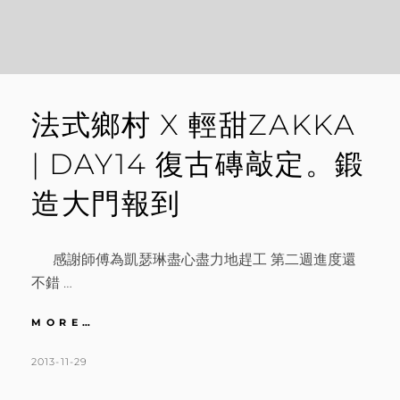
法式鄉村 X 輕甜ZAKKA
| DAY14 復古磚敲定。鍛
造大門報到
感謝師傅為凱瑟琳盡心盡力地趕工 第二週進度還
不錯 …
法
MORE…
式
鄉
POSTED
BY
2013-11-29
K
1
村
ON
A
C
X