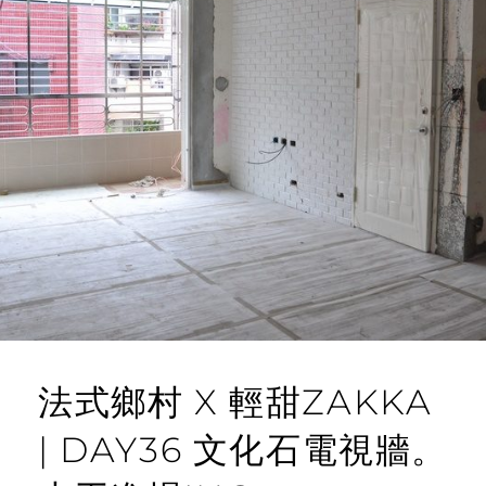
N
O
麗
仕
M
天
M
花
E
板。
美
N
式
T
鄉
村
實
木
門
法式鄉村 X 輕甜ZAKKA
| DAY36 文化石電視牆。