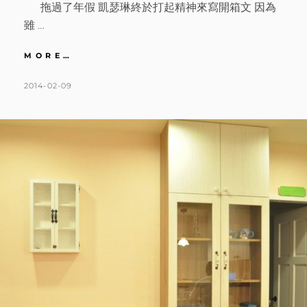
拖過了年假 凱瑟琳終於打起精神來寫開箱文 因為
雖 …
法
MORE…
式
鄉
POSTED
BY
2014-02-09
K
3
村
ON
A
C
X
T
O
輕
甜
H
M
ZAKKA
L
M
|
DAY
E
E
83
E
N
鄉
N
T
村
風
S
新
居
半
成
品