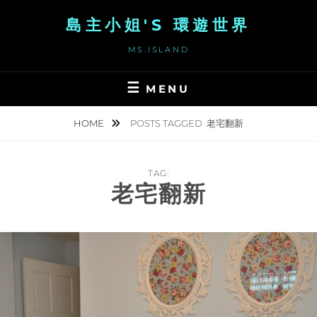
Skip
島主小姐'S 環遊世界
to
content
MS.ISLAND
MENU
HOME
POSTS TAGGED
老宅翻新
TAG:
老宅翻新