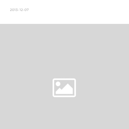
式
鄉
POSTED
BY
2013-12-07
K
L
村
ON
A
E
X
T
A
輕
甜
H
V
ZAKKA
L
E
|
DAY22
E
A
鋁
E
C
窗
N
O
進
駐。
M
全
M
室
E
壁
磚
N
完
T
工