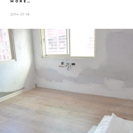
法
MORE…
式
鄉
POSTED
BY
2014-01-18
K
L
村
ON
A
E
X
T
A
輕
甜
H
V
ZAKKA
L
E
|
DAY64
E
A
系
E
C
統
N
O
櫃
也
M
可
M
以
E
很
鄉
N
村。
T
油
漆
退
場