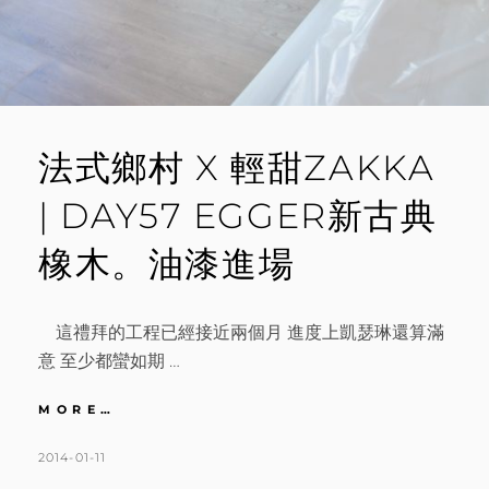
法式鄉村 X 輕甜ZAKKA
| DAY57 EGGER新古典
橡木。油漆進場
這禮拜的工程已經接近兩個月 進度上凱瑟琳還算滿
意 至少都蠻如期 …
法
MORE…
式
鄉
POSTED
BY
2014-01-11
K
3
村
ON
A
C