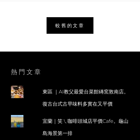
T
O
輕
甜
H
M
ZAKKA
L
M
文
|
較舊的文章
E
E
DAY14
章
復
E
N
古
N
T
導
磚
敲
覽
定。
鍛
熱門文章
造
大
門
東區 ｜AI教父最愛台菜館磚窯敦南店。
報
到
復古台式古早味料多實在又平價
宜蘭｜笑ㄟ咖啡頭城店平價Cafe。龜山
島海景第一排