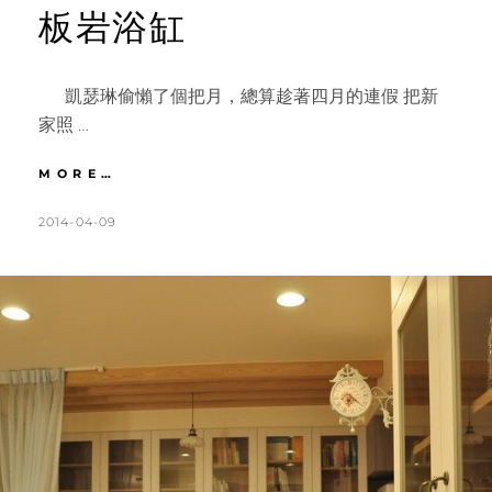
板岩浴缸
凱瑟琳偷懶了個把月，總算趁著四月的連假 把新
家照 …
法
MORE…
式
鄉
POSTED
BY
2014-04-09
K
3
村
ON
A
C
X
T
O
輕
甜
H
M
ZAKKA
L
M
|
浪
E
E
漫
E
N
法
N
T
式
房
S
型