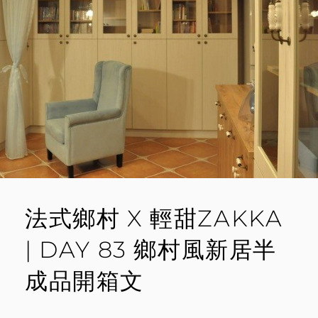
&
自
然
風
板
岩
浴
缸
法式鄉村 X 輕甜ZAKKA
| DAY 83 鄉村風新居半
成品開箱文