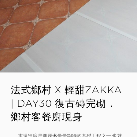
木
工
進
場
ING
法式鄉村 X 輕甜ZAKKA
| DAY30 復古磚完砌．
鄉村客餐廚現身
本週進度是凱瑟琳最最期待的基礎工程之一 也就