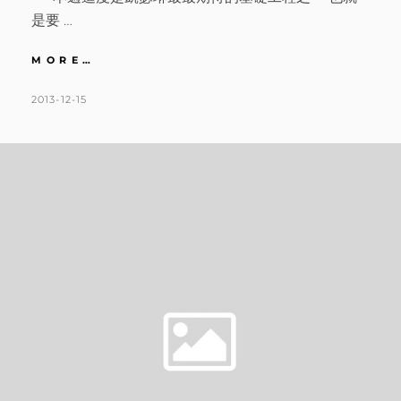
是要 …
法
MORE…
式
鄉
POSTED
BY
2013-12-15
K
1
村
ON
A
C
X
T
O
輕
甜
H
M
ZAKKA
L
M
|
E
E
DAY30
復
E
N
古
N
T
磚
完
砌．
鄉
村
客
餐
廚