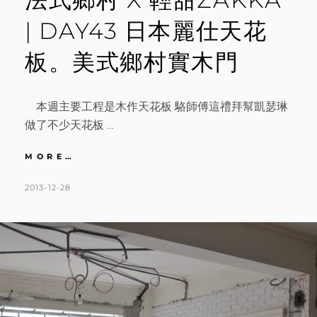
| DAY43 日本麗仕天花
板。美式鄉村實木門
本週主要工程是木作天花板 駱師傅這禮拜幫凱瑟琳
做了不少天花板 …
法
MORE…
式
鄉
POSTED
BY
2013-12-28
K
L
村
ON
A
E
X
T
A
輕
甜
H
V
ZAKKA
L
E
|
DAY43
E
A
日
E
C
本