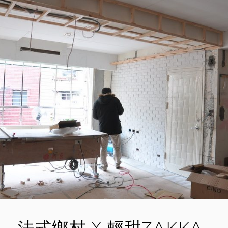
L
E
|
DAY50
E
A
格
E
C
子
N
O
窗
鞋
M
櫃。
M
間
E
照
光
N
源
T
美
化
法式鄉村 X 輕甜ZAKKA