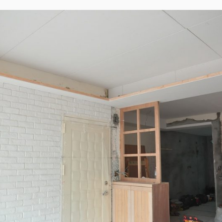
X
T
O
輕
甜
H
M
ZAKKA
L
M
|
E
E
DAY57
EGGER
E
N
新
N
T
古
典
S
橡
木。
油
漆
進
場