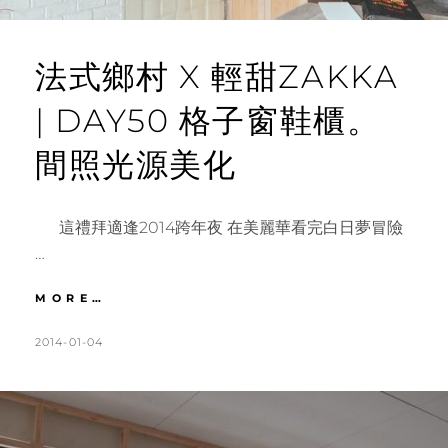
法式鄉村 X 輕甜ZAKKA
| DAY50 格子窗鞋櫃。
間照光源美化
這禮拜適逢2014跨年夜 在美麗華看完白日夢冒險
…
法
MORE…
式
鄉
POSTED
BY
2014-01-04
K
L
村
ON
A
E
X
T
A
輕
甜
H
V
ZAKKA