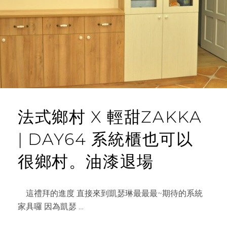
開
箱
文
法式鄉村 X 輕甜ZAKKA
| DAY64 系統櫃也可以
很鄉村。油漆退場
這禮拜的進度 直接來到凱瑟琳最最最~期待的系統
家具囉 因為凱瑟 …