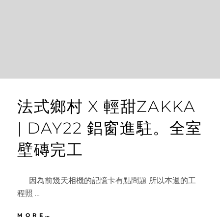
現
身
法式鄉村 X 輕甜ZAKKA
| DAY22 鋁窗進駐。全室
壁磚完工
因為前幾天相機的記憶卡有點問題 所以本週的工
程照 …
法
MORE…