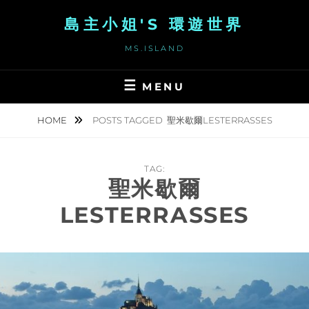
Skip
島主小姐'S 環遊世界
to
content
MS.ISLAND
MENU
HOME
POSTS TAGGED
聖米歇爾LESTERRASSES
TAG:
聖米歇爾
LESTERRASSES