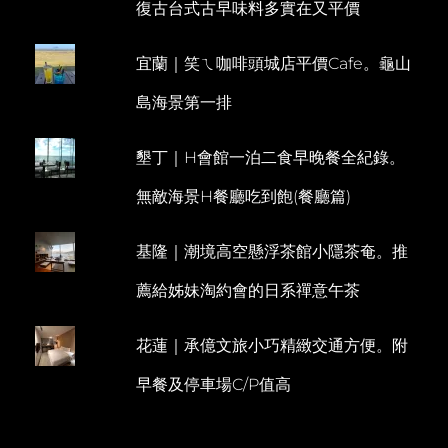
復古台式古早味料多實在又平價
爾。
M
美
M
得
宜蘭｜笑ㄟ咖啡頭城店平價Cafe。龜山
E
冒
泡
N
島海景第一排
法
T
式
蛋
墾丁｜H會館一泊二食早晚餐全紀錄。
捲
無敵海景H餐廳吃到飽(餐廳篇)
基隆｜潮境高空懸浮茶館小隱茶奄。推
薦給姊妹淘約會的日系禪意午茶
花蓮｜承億文旅小巧精緻交通方便。附
早餐及停車場C/P值高