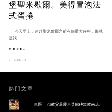
堡聖米歇爾。美得冒泡法
式蛋捲
今天早上，遠赴聖米歇爾之前有個重大任務，那就
是我 …
法
MORE…
國
|
POSTED
BY
2014-06-04
K
L
DAY6
ON
A
E
遇
T
A
見
童
H
V
話
L
E
熱門文章
城
堡
E
A
聖
E
C
米
東區 ｜AI教父最愛台菜館磚窯敦南店。
N
O
歇