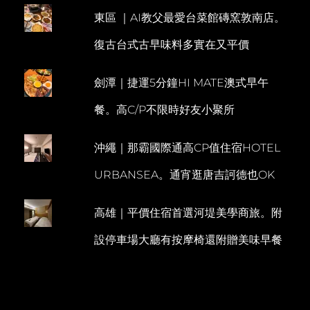
赤
東區 ｜AI教父最愛台菜館磚窯敦南店。
E
鬼
N
復古台式古早味料多實在又平價
T
劍潭｜捷運5分鐘HI MATE澳式早午
餐。高C/P不限時好友小聚所
沖繩｜那霸國際通高CP值住宿HOTEL
URBANSEA。通宵逛唐吉訶德也OK
高雄｜平價住宿首選河堤美學商旅。附
設停車場大廳有按摩椅還附贈美味早餐