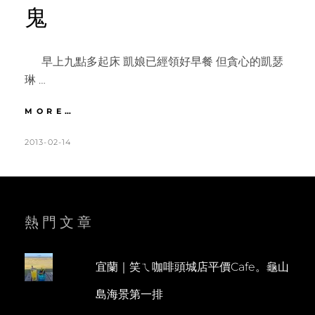
鬼
早上九點多起床 凱娘已經領好早餐 但貪心的凱瑟
琳 …
台
MORE…
中
|
POSTED
BY
2013-02-14
K
L
DAY2
ON
A
E
聚
T
A
奎
居。
H
V
彩
L
E
熱門文章
虹
眷
E
A
村。
E
C
天
宜蘭｜笑ㄟ咖啡頭城店平價Cafe。龜山
N
O
馬。
島海景第一排
宮
M
原。
M