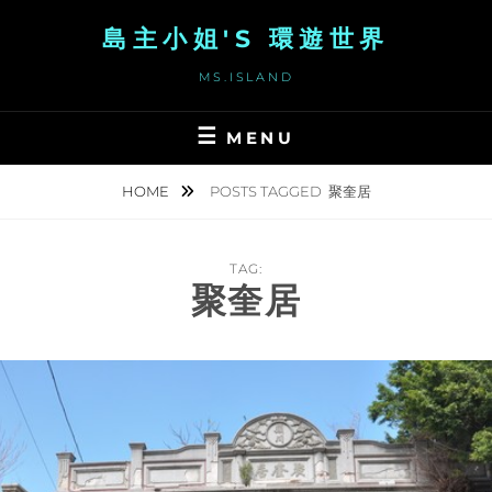
Skip
島主小姐'S 環遊世界
to
content
MS.ISLAND
MENU
HOME
POSTS TAGGED
聚奎居
TAG:
聚奎居