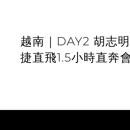
越南｜DAY2 胡志
捷直飛1.5小時直奔