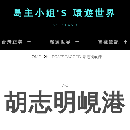
島主小姐'S 環遊世界
MS.ISLAND
台灣正美
環遊世界
電癮筆記
HOME
POSTS TAGGED
胡志明峴港
TAG:
胡志明峴港