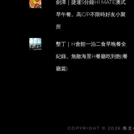
劍潭｜捷運5分鐘HI MATE澳式
早午餐。高C/P不限時好友小聚
所
墾丁｜H會館一泊二食早晚餐全
紀錄。無敵海景H餐廳吃到飽(餐
廳篇)
COPYRIGHT © 2026
島主