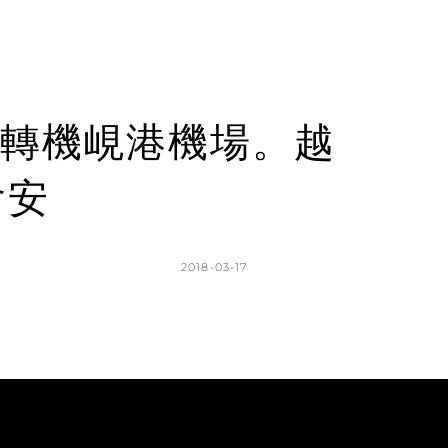
明轉機峴港機場。越
會安
POSTED
2018-03-17
ON
BY
K
L
A
E
T
A
H
V
L
E
E
A