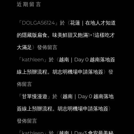
近期留言
「
DOLGAS6124
」於〈
花蓮｜在地人才知道
的隱藏版扁食。味美鮮甜又飽滿1+1這樣吃才
大滿足
〉發佈留言
「
kathleen
」於〈
越南｜Day 0 越南落地簽
線上預辦流程。胡志明機場申請落地簽
〉發
佈留言
「
甘單慢漫遊
」於〈
越南｜Day 0 越南落地
簽線上預辦流程。胡志明機場申請落地簽
〉
發佈留言
「
kathleen
」於〈
越南｜Day3 會安最美秘