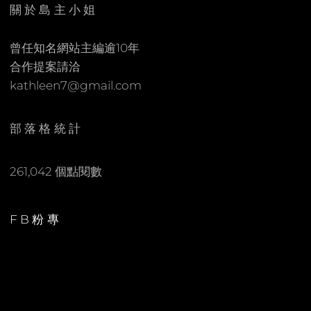
E
C
關於島主小姐
N
O
M
曾任知名網站主編逾10年
M
合作提案請洽
E
kathleen7@gmail.com
N
T
部落格統計
261,042 個點閱數
FB粉專