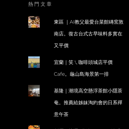
熱門文章
東區 ｜AI教父最愛台菜館磚窯敦
南店。復古台式古早味料多實在
又平價
宜蘭｜笑ㄟ咖啡頭城店平價
Cafe。龜山島海景第一排
基隆｜潮境高空懸浮茶館小隱茶
奄。推薦給姊妹淘約會的日系禪
意午茶