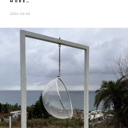
花
MORE…
蓮
｜
POSTED
BY
2024-02-02
K
L
台
ON
A
E
版
T
A
紐
西
H
V
蘭
L
E
崇
德
E
A
瑩
E
C
農
N
O
場。
超
M
可
M
愛
E
山
豬
N
山
T
羊
寶
寶
陪