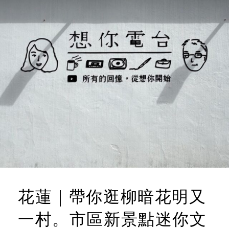
花蓮｜帶你逛柳暗花明又
一村。市區新景點迷你文