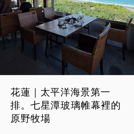
新
E
景
點
N
迷
T
你
文
創
園
區
花蓮｜太平洋海景第一
排。七星潭玻璃帷幕裡的
原野牧場