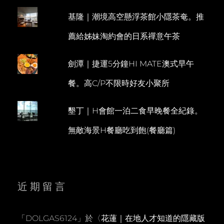
基隆｜潮境高空懸浮茶館小隱茶奄。推
薦給姊妹淘約會的日系禪意午茶
劍潭｜捷運5分鐘HI MATE澳式早午
餐。高C/P不限時好友小聚所
墾丁｜H會館一泊二食早晚餐全紀錄。
無敵海景H餐廳吃到飽(餐廳篇)
近期留言
「
DOLGAS6124
」於〈
花蓮｜在地人才知道的隱藏版