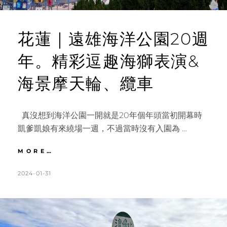
花蓮｜遠雄海洋公園20週
年。精彩逗趣海獅表演&
海景摩天輪、纜車
真沒想到海洋公園一開就是20年個年頭當初開幕時
凱爹凱娘有來繞場一週，不過當時沒有入園為 …
花
MORE…
蓮
｜
POSTED
BY
2024-01-31
K
L
遠
ON
A
E
雄
T
A
海
洋
H
V
公