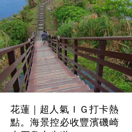
N
O
整
個
M
太
M
平
E
洋
都
N
是
T
你
的
咖
啡
館
花蓮｜超人氣ＩＧ打卡熱
點。海景控必收豐濱磯崎