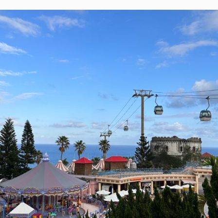
太
T
A
平
洋
H
V
秘
L
E
境
山
E
A
度
E
C
空
N
O
間。
絕
M
美
M
IG
E
打
卡
N
點
T
水
晶
鞦
韆