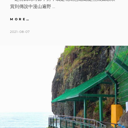
賞到傳說中漫山遍野 …
花
MORE…
蓮
｜
POSTED
BY
2021-08-07
K
L
金
ON
A
E
黃
T
A
地
毯
H
V
開
L
E
到
漫
E
A
山
E
C
遍
N
O
野
的
M
金
M
針
E
花
海。
N
終
T
於