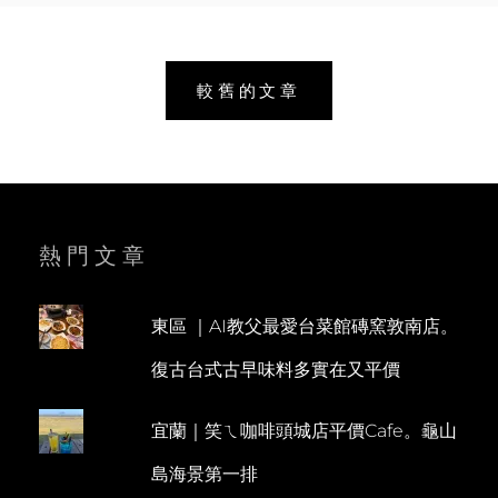
T
A
宇
蛋
H
V
糕
L
E
文
伴
較舊的文章
手
E
A
章
禮。
E
C
三
N
O
導
棧
溪
M
覽
戲
M
水。
熱門文章
E
簡
單
N
美
T
東區 ｜AI教父最愛台菜館磚窯敦南店。
味
的
復古台式古早味料多實在又平價
橫
綱
合
宜蘭｜笑ㄟ咖啡頭城店平價Cafe。龜山
菜
島海景第一排