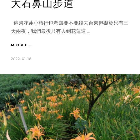
大石鼻山步道
這趟花蓮小旅行也考慮要不要殺去台東但礙於只有三
天兩夜，我們最後只有去到花蓮這 …
花
MORE…
蓮
｜
POSTED
BY
2022-01-16
K
L
超
ON
A
E
人
T
A
氣
Ｉ
H
V
Ｇ
L
E
打
卡
E
A
熱
E
C
點。
N
O
海
景
M
控
M
必