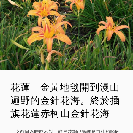
E
收
豐
N
濱
T
磯
崎
大
石
鼻
山
步
道
花蓮｜金黃地毯開到漫山
遍野的金針花海。終於插
旗花蓮赤柯山金針花海
之前因為時節不對，或是花期已過總是無法如願欣