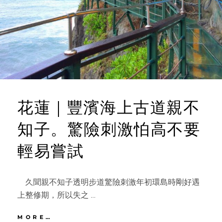
插
旗
花
蓮
赤
柯
山
金
針
花
花蓮｜豐濱海上古道親不
海
知子。驚險刺激怕高不要
輕易嘗試
久聞親不知子透明步道驚險刺激年初環島時剛好遇
上整修期，所以失之 …
花
MORE…