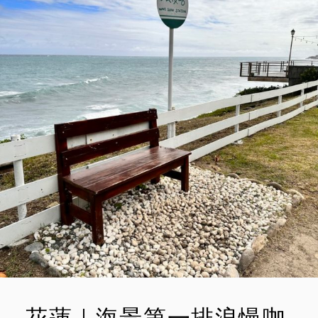
L
E
園
20
E
A
週
E
C
年。
N
O
精
彩
M
逗
M
趣
E
海
獅
N
表
T
演
&
海
景
摩
天
輪、
纜
車
花蓮｜海景第一排浪慢咖