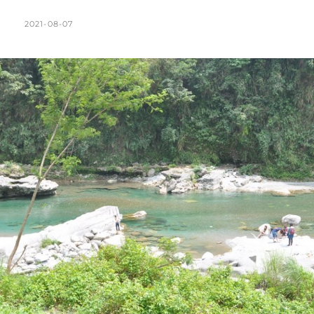
蓮
｜
POSTED
BY
2021-08-07
K
L
豐
ON
A
E
濱
T
A
海
上
H
V
古
L
E
道
親
E
A
不
E
C
知
N
O
子。
驚
M
險
M
刺
E
激
怕
N
高
T
不
要
輕
易