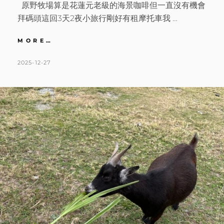
原野牧場算是花蓮元老級的海景咖啡但一直沒有機會
拜碼頭這回3天2夜小旅行剛好有租摩托車我 …
花
MORE…
蓮
｜
POSTED
BY
2025-12-27
K
L
太
ON
A
E
平
T
A
洋
海
H
V
景
L
E
第
一
E
A
排。
E
C
七
N
O
星
潭
M
玻
M
璃
E
帷
幕
N
裡