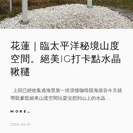
你
玩
花蓮｜臨太平洋秘境山度
空間。絕美IG打卡點水晶
鞦韆
上回已經收集過海景第一排浪慢咖啡跟海崖谷今天就
帶凱爹凱娘來山度空間玩耍沒想到山上的水晶 …
花
MORE…
蓮
｜
POSTED
BY
2024-02-01
K
L
臨
ON
A
E