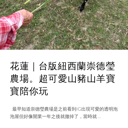
T
的
原
野
牧
場
花蓮｜台版紐西蘭崇德瑩
農場。超可愛山豬山羊寶
寶陪你玩
最早知道崇德瑩農場是之前看到IG出現可愛的透明泡
泡屋但好像開業一年之後就撤掉了，當時就 …