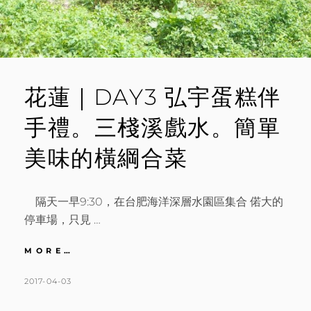
嘗
試
花蓮｜DAY3 弘宇蛋糕伴
手禮。三棧溪戲水。簡單
美味的橫綱合菜
隔天一早9:30，在台肥海洋深層水園區集合 偌大的
停車場，只見 …
花
MORE…
蓮
｜
POSTED
BY
2017-04-03
K
L
DAY3
ON
A
E
弘