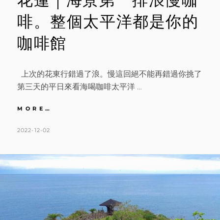
啡。整個太平洋都是你的
咖啡館
上次的花東行錯過了浪。慢這回絕不能再錯過你挑了
第三天的平日來看海喝咖啡太平洋 …
花
MORE…
蓮
｜
POSTED
BY
2022-12-02
K
L
海
ON
A
E
景
T
A
第
一
H
V
排
L
E
浪
慢
E
A
咖
E
C
啡。