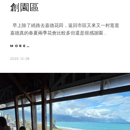
創園區
早上除了繞路去嘉德花田，返回市區又來又一村逛逛
嘉德真的春夏兩季花會比較多但還是很感謝園 …
花
MORE…
蓮
｜
POSTED
BY
2025-12-28
K
L
帶
ON
A
E
你
T
A
逛
柳
H
V
暗
L
E
花
明
E
A
又
E
C
一
N
O
村。
市
M
區
M