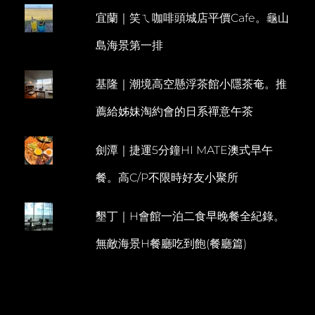
冰
宜蘭｜笑ㄟ咖啡頭城店平價Cafe。龜山
E
淇
淋。
N
島海景第一排
盛
T
夏
的
基隆｜潮境高空懸浮茶館小隱茶奄。推
軌
跡
薦給姊妹淘約會的日系禪意午茶
小
火
車
劍潭｜捷運5分鐘HI MATE澳式早午
民
宿
餐。高C/P不限時好友小聚所
墾丁｜H會館一泊二食早晚餐全紀錄。
無敵海景H餐廳吃到飽(餐廳篇)