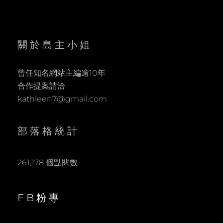
關於島主小姐
曾任知名網站主編逾10年
合作提案請洽
kathleen7@gmail.com
部落格統計
261,178 個點閱數
FB粉專