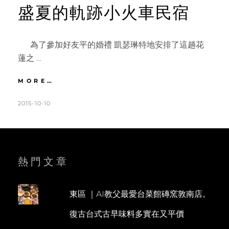
盛夏的軌跡小火車民宿
為了參加好友平的婚禮 凱瑟琳特地安排了這趟花
蓮之 …
花
MORE…
蓮
|
POSTED
BY
2015-10-10
K
L
DAY1
ON
A
E
必
T
A
吃
美
H
V
食
L
E
熱門文章
炸
蛋
E
A
蔥
E
C
油
東區 ｜AI教父最愛台菜館磚窯敦南店。
N
O
餅。
復古台式古早味料多實在又平價
三
M
立
M