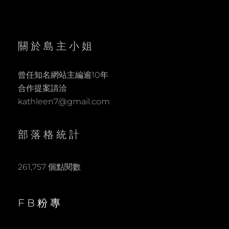
關於島主小姐
曾任知名網站主編逾10年
合作提案請洽
kathleen7@gmail.com
部落格統計
261,757 個點閱數
FB粉專