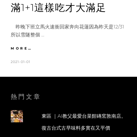
滿1+1這樣吃才大滿足
昨晚下班立馬火速衝回家奔向花蓮因為昨天是12/31
所以雪隧整個 …
花
MORE…
蓮
｜
POSTED
BY
2021-01-01
K
1
在
ON
A
C
地
T
O
人
才
H
M
知
L
M
熱門文章
道
的
E
E
隱
E
N
藏
東區 ｜AI教父最愛台菜館磚窯敦南店。
N
T
版
復古台式古早味料多實在又平價
扁
食。