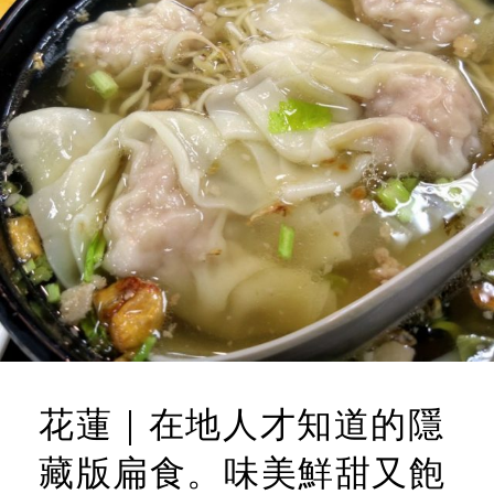
花蓮｜在地人才知道的隱
藏版扁食。味美鮮甜又飽