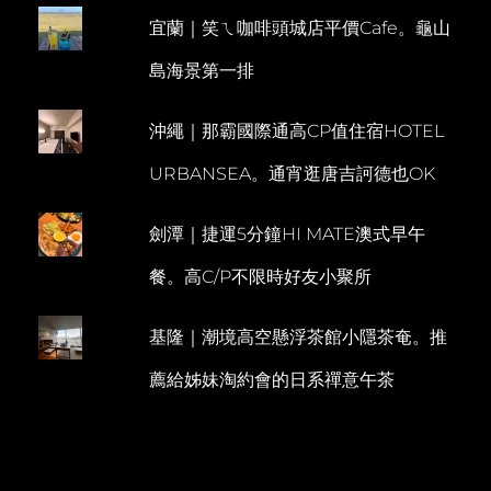
味
宜蘭｜笑ㄟ咖啡頭城店平價Cafe。龜山
美
鮮
島海景第一排
甜
又
飽
沖繩｜那霸國際通高CP值住宿HOTEL
滿
1+1
URBANSEA。通宵逛唐吉訶德也OK
這
樣
吃
劍潭｜捷運5分鐘HI MATE澳式早午
才
大
餐。高C/P不限時好友小聚所
滿
足
基隆｜潮境高空懸浮茶館小隱茶奄。推
薦給姊妹淘約會的日系禪意午茶