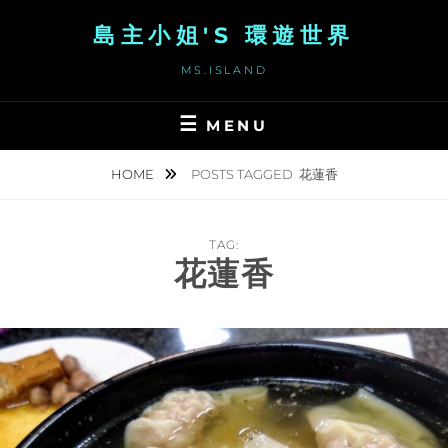
Skip
島主小姐'S 環遊世界
to
content
MS.ISLAND
MENU
HOME
POSTS TAGGED
花蓮香
TAG:
花蓮香