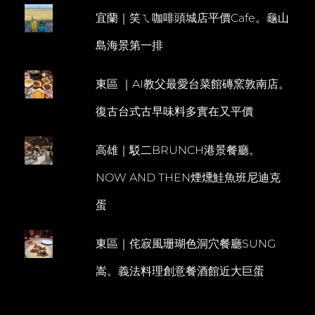
角
宜蘭｜笑ㄟ咖啡頭城店平價Cafe。龜山
E
&
龍
N
島海景第一排
鳯
T
漁
港
東區 ｜AI教父最愛台菜館磚窯敦南店。
一
日
復古台式古早味料多實在又平價
小
旅
行
高雄｜駁二BRUNCH港景餐廳。
NOW AND THEN煙燻鮭魚班尼迪克
蛋
東區｜侘寂風珊瑚色洞穴餐廳SUNG
嵩。義法料理創意餐酒館近大巨蛋