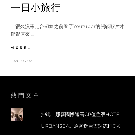
一日小旅行
很久沒來走台61線之前看了Youtuber的開箱影片才
驚覺原來 …
苗
MORE…
栗
｜
POSTED
BY
2020-05-02
K
L
小
ON
A
E
資
T
A
版
高
H
V
速
L
E
熱門文章
公
路
E
A
台
E
C
61
沖繩｜那霸國際通高CP值住宿HOTEL
N
O
線。
URBANSEA。通宵逛唐吉訶德也OK
好
M
望
M