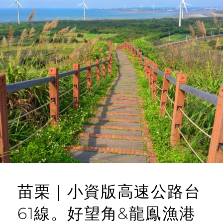
苗栗｜小資版高速公路台
61線。好望角&龍鳯漁港