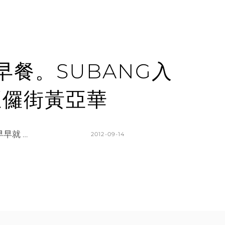
LA早餐。SUBANG入
亞儸街黃亞華
早就 …
POSTED
2012-09-14
ON
BY
K
L
A
E
T
A
H
V
L
E
E
A