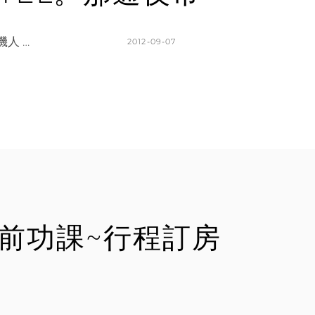
T
人 …
POSTED
2012-09-07
ON
BY
K
L
A
E
T
A
H
V
L
E
E
A
E
C
N
O
M
行前功課~行程訂房
M
E
N
T