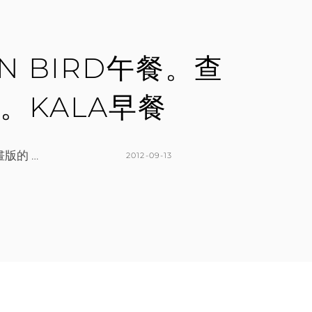
E
C
N
O
M
EEN BIRD午餐。查
M
E
。KALA早餐
N
T
版的 …
POSTED
2012-09-13
ON
BY
K
1
A
C
T
O
H
M
L
M
E
E
E
N
N
T