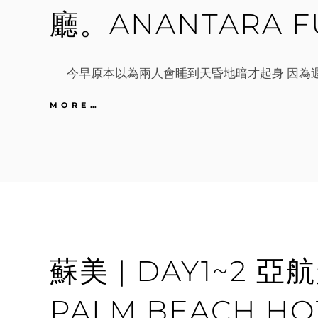
義
廳。ANANTARA 
式
晚
餐
今早原本以為兩人會睡到天昏地暗才起身 因為週
蘇
MORE…
美
|
DAY3
大
佛
區。
漁
夫
村
海
蘇美 | DAY1~2 
星
餐
廳。
PALM BEACH 
ANANTARA
FULLMOON