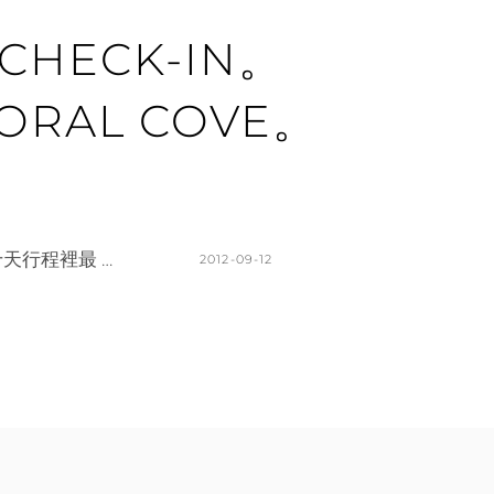
 CHECK-IN。
ORAL COVE。
天行程裡最 …
POSTED
2012-09-12
ON
BY
K
1
A
C
T
O
H
M
L
M
E
E
E
N