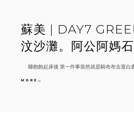
SUBANG
入
境。
MYHOTEL。
蘇美 | DAY7 GR
亞
儸
街
汶沙灘。阿公阿媽石
黃
亞
華
睡飽飽起床後 第一件事當然就是騎布布去逛白晝
蘇
MORE…
美
|
DAY7
GREEN
BIRD
午
餐。
查
汶