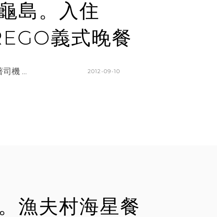
緣島龜島。入住
M
E
REGO義式晚餐
N
T
司機 …
POSTED
2012-09-10
ON
BY
K
5
A
C
T
O
H
M
L
M
E
E
E
N
N
T
S
佛區。漁夫村海星餐