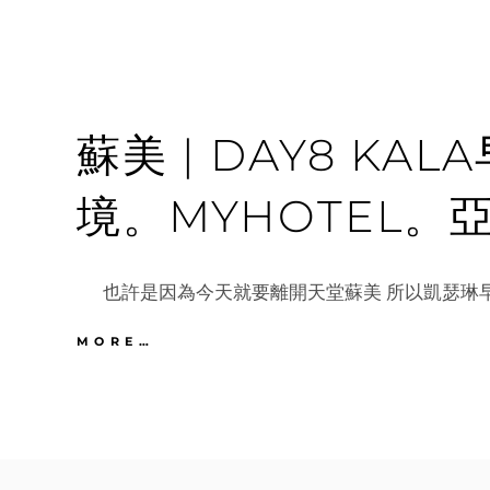
蘇美 | DAY8 KA
境。MYHOTEL。
也許是因為今天就要離開天堂蘇美 所以凱瑟琳早
蘇
MORE…
美
|
DAY8
KALA
早
餐。