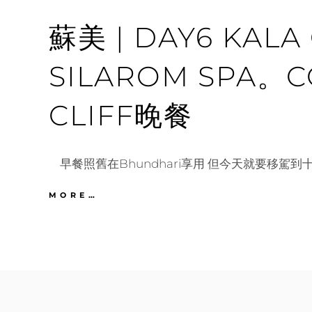
沙
蘇美 | DAY6 KALA
灘。
阿
公
SILAROM SPA。C
阿
媽
石。
CLIFF晚餐
KALA
早
餐
早餐照舊在Bhundhari享用 但今天就要移駕到十
蘇
MORE…
美
|
DAY6
KALA
CHECK-
IN。
SILAROM
SPA。