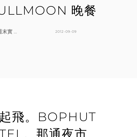
FULLMOON 晚餐
末實 …
POSTED
2012-09-09
ON
BY
K
L
A
E
T
A
H
V
L
E
E
A
E
C
N
O
M
亞航起飛。BOPHUT
M
E
HOTEL。那通夜市
N