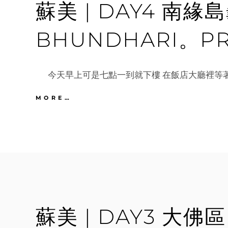
蘇美 | DAY4 南
EAT
SENSE
晚
BHUNDHARI。P
餐
今天早上可是七點一到就下樓 在飯店大廳裡等著
蘇
MORE…
美
|
DAY4
南
緣
島
龜
島。
入
住
蘇美 | DAY3 大
BHUNDHARI。
PREGO