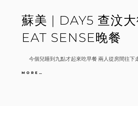
CORAL
COVE。
蘇美 | DAY5 查汶
CLIFF
晚
餐
EAT SENSE晚餐
今個兒睡到九點才起來吃早餐 兩人從房間往下走
蘇
MORE…
美
|
DAY5
查
汶
大
街。
NINJA
午
餐。