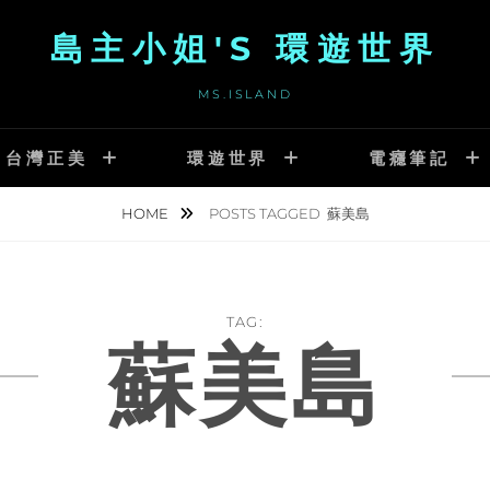
島主小姐'S 環遊世界
MS.ISLAND
台灣正美
環遊世界
電癮筆記
HOME
POSTS TAGGED
蘇美島
TAG:
蘇美島