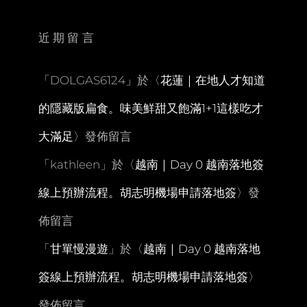
班
牙
菜。
近期留言
NAMI
SPA
「
DOLGAS6124
」於〈
花蓮｜在地人才知道
的隱藏版扁食。味美鮮甜又飽滿1+1這樣吃才
大滿足
〉發佈留言
「
kathleen
」於〈
越南｜Day 0 越南落地簽
線上預辦流程。胡志明機場申請落地簽
〉發
佈留言
「
甘單慢漫遊
」於〈
越南｜Day 0 越南落地
簽線上預辦流程。胡志明機場申請落地簽
〉
發佈留言