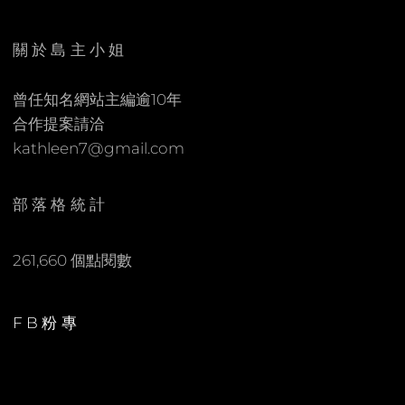
E
C
N
O
關於島主小姐
M
M
曾任知名網站主編逾10年
E
合作提案請洽
N
kathleen7@gmail.com
T
部落格統計
261,660 個點閱數
FB粉專