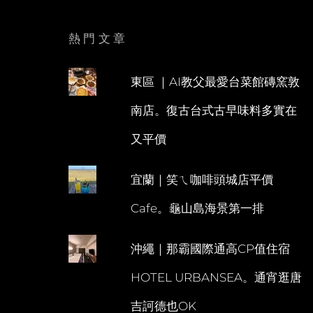
熱門文章
東區 ｜AI教父最愛台菜館磚窯敦
南店。復古台式古早味料多實在
又平價
宜蘭｜笑ㄟ咖啡頭城店平價
Cafe。龜山島海景第一排
沖繩｜那霸國際通高CP值住宿
HOTEL URBANSEA。通宵逛唐
吉訶德也OK