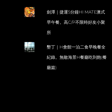
劍潭｜捷運5分鐘HI MATE澳式
早午餐。高C/P不限時好友小聚
所
墾丁｜H會館一泊二食早晚餐全
紀錄。無敵海景H餐廳吃到飽(餐
廳篇)