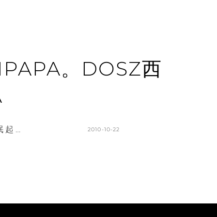
ALIPAPA。DOSZ西
A
起 …
POSTED
2010-10-22
ON
BY
K
L
A
E
T
A
H
V
L
E
E
A