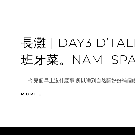
長灘 | DAY3 D’T
班牙菜。NAMI SP
今兒個早上沒什麼事 所以睡到自然醒好好補個眠 
長
MORE…
灘
|
DAY3
D’TALIPAPA。
DOSZ
西