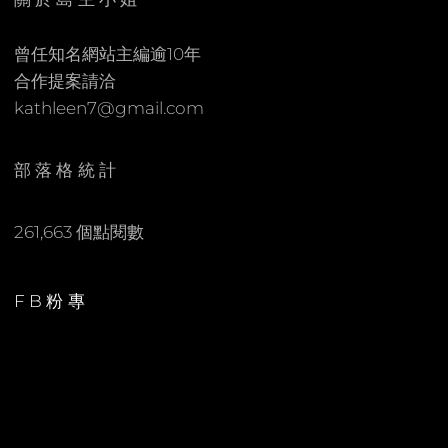
M
M
曾任知名網站主編逾10年
E
合作提案請洽
N
kathleen7@gmail.com
T
部落格統計
261,663 個點閱數
FB粉專