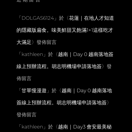
區
賞
花
「
DOLGAS6124
」於〈
花蓮｜在地人才知道
燈
的隱藏版扁食。味美鮮甜又飽滿1+1這樣吃才
大滿足
〉發佈留言
「
kathleen
」於〈
越南｜Day 0 越南落地簽
線上預辦流程。胡志明機場申請落地簽
〉發
佈留言
「
甘單慢漫遊
」於〈
越南｜Day 0 越南落地
簽線上預辦流程。胡志明機場申請落地簽
〉
發佈留言
「
kathleen
」於〈
越南｜Day3 會安最美秘