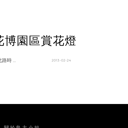
宵節花博園區賞花燈
路時 …
POSTED
2013-02-24
ON
BY
K
L
A
E
T
A
H
V
L
E
E
A
E
C
N
O
關於島主小姐