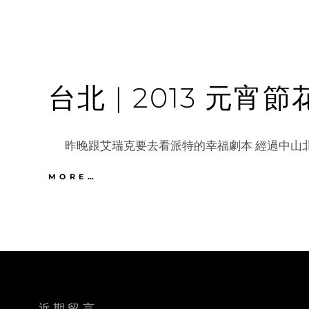
台北 | 2013 元
昨晚跟艾瑞克要去看派特的幸福劇本 經過中山北
台
MORE…
北
|
2013
元
宵
節
花
博
園
近期留言