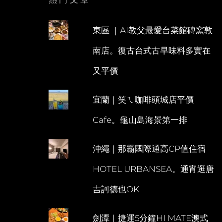
東區 ｜AI教父最愛台菜館磚窯敦
南店。復古台式古早味料多實在
又平價
宜蘭｜笑ㄟ咖啡頭城店平價
Cafe。龜山島海景第一排
沖繩｜那霸國際通高CP值住宿
HOTEL URBANSEA。通宵逛唐
吉訶德也OK
劍潭｜捷運5分鐘HI MATE澳式