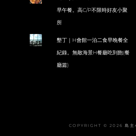
早午餐。高C/P不限時好友小聚
所
墾丁｜H會館一泊二食早晚餐全
紀錄。無敵海景H餐廳吃到飽(餐
廳篇)
COPYRIGHT © 2026
島主