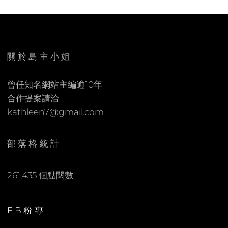
L
E
E
A
E
C
N
O
關於島主小姐
M
M
曾任知名網站主編逾10年
E
合作提案請洽
N
kathleen7@gmail.com
T
部落格統計
261,435 個點閱數
FB粉專