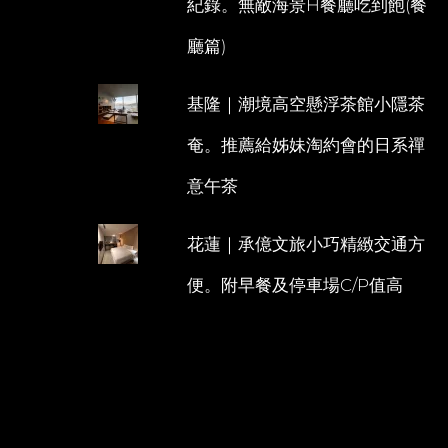
紀錄。無敵海景H餐廳吃到飽(餐
廳篇)
基隆｜潮境高空懸浮茶館小隱茶
奄。推薦給姊妹淘約會的日系禪
意午茶
花蓮｜承億文旅小巧精緻交通方
便。附早餐及停車場C/P值高