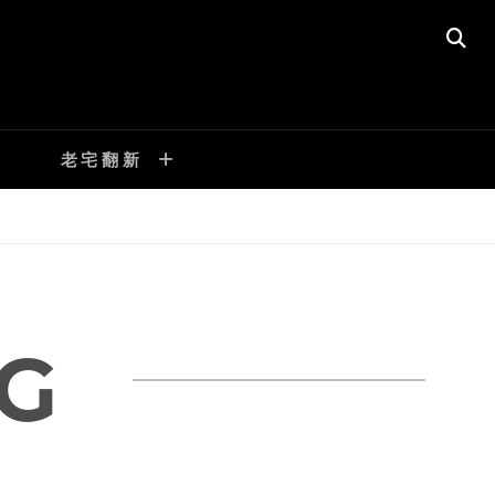
SE
老宅翻新
G