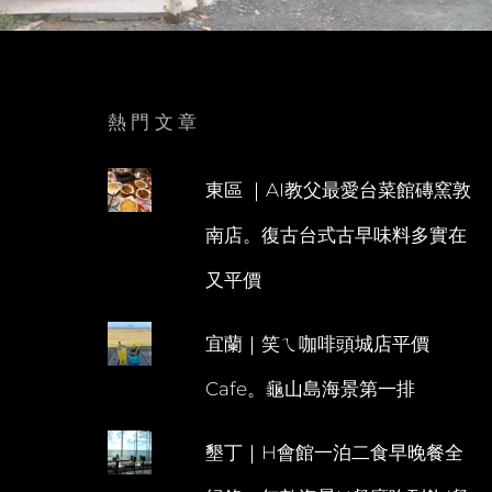
熱門文章
東區 ｜AI教父最愛台菜館磚窯敦
南店。復古台式古早味料多實在
又平價
宜蘭｜笑ㄟ咖啡頭城店平價
Cafe。龜山島海景第一排
墾丁｜H會館一泊二食早晚餐全