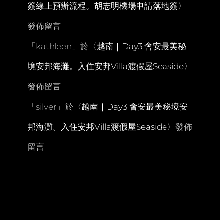
簽線上預辦流程。胡志明機場申請落地簽
〉
紀
錄
發佈留言
「
kathleen
」於〈
越南｜Day3 會安最美秘
境安邦海灘。入住安邦Villa渡假屋Seaside
〉
發佈留言
「
silver
」於〈
越南｜Day3 會安最美秘境安
邦海灘。入住安邦Villa渡假屋Seaside
〉發佈
留言