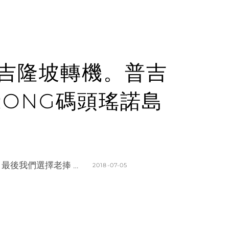
航吉隆坡轉機。普吉
RONG碼頭瑤諾島
最後我們選擇老捧 …
POSTED
2018-07-05
ON
BY
K
L
A
E
T
A
H
V