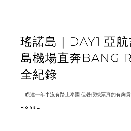
瑤諾島｜DAY1 亞
島機場直奔BANG 
全紀錄
睽違一年半沒有踏上泰國 但暑假機票真的有夠貴 
瑤
MORE…
諾
島
｜
DAY1