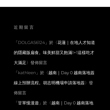
亞
航
吉
隆
坡
近期留言
轉
機。
普
「
DOLGAS6124
」於〈
花蓮｜在地人才知道
吉
島
的隱藏版扁食。味美鮮甜又飽滿1+1這樣吃才
機
場
大滿足
〉發佈留言
直
奔
「
kathleen
」於〈
越南｜Day 0 越南落地簽
BANG
RONG
線上預辦流程。胡志明機場申請落地簽
〉發
碼
頭
佈留言
瑤
諾
「
甘單慢漫遊
」於〈
越南｜Day 0 越南落地
島
全