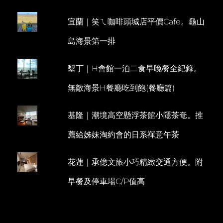
哥
M
拉
宜蘭｜笑ㄟ咖啡頭城店平價Cafe。龜山
E
朗
梯
N
島海景第一排
田。
T
髒
鴨
墾丁｜H會館一泊二食早晚餐全紀錄。
餐
BEBEK
無敵海景H餐廳吃到飽(餐廳篇)
BENGIL
基隆｜潮境高空懸浮茶館小隱茶奄。推
薦給姊妹淘約會的日系禪意午茶
花蓮｜承億文旅小巧精緻交通方便。附
早餐及停車場C/P值高