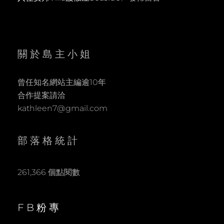
關於島主小姐
曾任知名網站主編逾10年
合作提案請洽
kathleen7@gmail.com
部落格統計
261,366 個點閱數
FB粉專