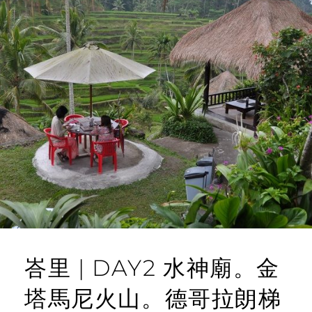
峇里 | DAY2 水神廟。金
塔馬尼火山。德哥拉朗梯