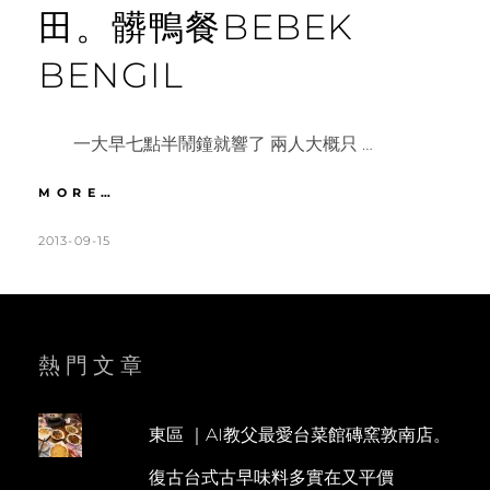
田。髒鴨餐BEBEK
BENGIL
一大早七點半鬧鐘就響了 兩人大概只 …
峇
MORE…
里
|
POSTED
BY
2013-09-15
K
L
DAY2
ON
A
E
水
T
A
神
廟。
H
V
金
L
E
熱門文章
塔
馬
E
A
尼
E
C
火
東區 ｜AI教父最愛台菜館磚窯敦南店。
N
O
山。
復古台式古早味料多實在又平價
德
M