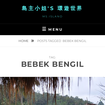
Skip
島主小姐'S 環遊世界
to
content
MS.ISLAND
MENU
HOME
POSTS TAGGED
BEBEK BENGIL
TAG:
BEBEK BENGIL