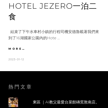
HOTEL JEZERO一泊二
食
結束了下午水車村小鎮的行程司機安德魯載著我們來
到了16湖國家公園內的Hote …
克
MORE…
羅
埃
POSTED
BY
2023-01-12
K
L
西
ON
A
E
亞
T
A
｜
今
H
V
晚
L
E
熱門文章
下
塌
E
A
16
E
C
湖
東區 ｜AI教父最愛台菜館磚窯敦南店。
N
O
國