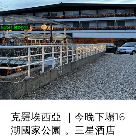
克羅埃西亞 ｜今晚下塌16
湖國家公園 。三星酒店