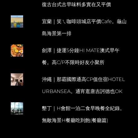
復古台式古早味料多實在又平價
家
M
公
M
園
宜蘭｜笑ㄟ咖啡頭城店平價Cafe。龜山
E
。
三
N
島海景第一排
星
T
酒
店
劍潭｜捷運5分鐘HI MATE澳式早午
HOTEL
JEZERO
餐。高C/P不限時好友小聚所
一
泊
二
沖繩｜那霸國際通高CP值住宿HOTEL
食
URBANSEA。通宵逛唐吉訶德也OK
墾丁｜H會館一泊二食早晚餐全紀錄。
無敵海景H餐廳吃到飽(餐廳篇)