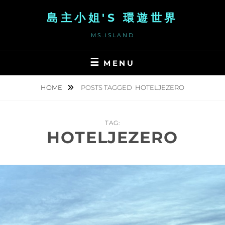
Skip
島主小姐'S 環遊世界
to
content
MS.ISLAND
MENU
HOME
POSTS TAGGED
HOTELJEZERO
TAG:
HOTELJEZERO