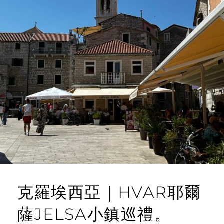
克羅埃西亞｜HVAR耶爾
薩JELSA小鎮巡禮。