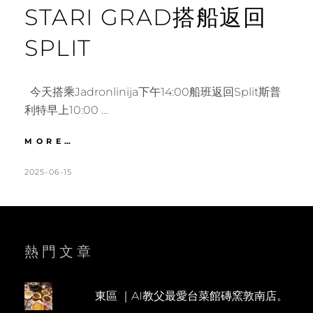
STARI GRAD搭船返回
SPLIT
今天搭乘Jadronlinija下午14:00船班返回Split斯普
利特早上10:00 …
克
MORE…
羅
埃
POSTED
BY
2025-06-15
K
L
西
ON
A
E
亞
T
A
｜
HVAR
H
V
耶
L
E
熱門文章
爾
薩
E
A
JELSA
E
C
小
東區 ｜AI教父最愛台菜館磚窯敦南店。
N
O
鎮