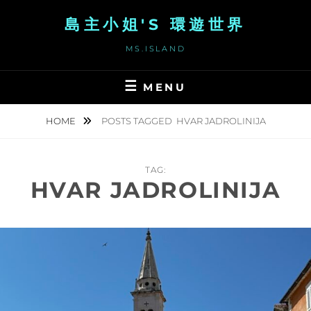
Skip
島主小姐'S 環遊世界
to
content
MS.ISLAND
MENU
HOME
POSTS TAGGED
HVAR JADROLINIJA
TAG:
HVAR JADROLINIJA