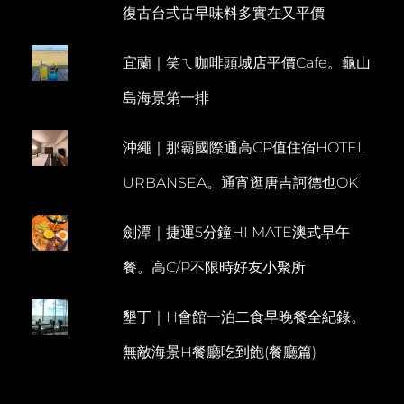
復古台式古早味料多實在又平價
巡
M
禮。
M
STARI
宜蘭｜笑ㄟ咖啡頭城店平價Cafe。龜山
E
GRAD
搭
N
島海景第一排
船
T
返
回
沖繩｜那霸國際通高CP值住宿HOTEL
SPLIT
URBANSEA。通宵逛唐吉訶德也OK
劍潭｜捷運5分鐘HI MATE澳式早午
餐。高C/P不限時好友小聚所
墾丁｜H會館一泊二食早晚餐全紀錄。
無敵海景H餐廳吃到飽(餐廳篇)