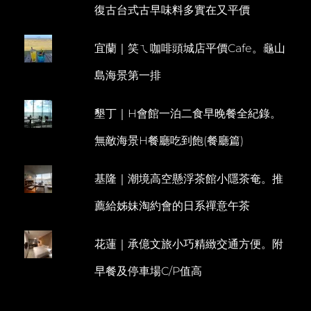
復古台式古早味料多實在又平價
美
M
食
M
PINT
宜蘭｜笑ㄟ咖啡頭城店平價Cafe。龜山
E
FACTORY。
同
N
島海景第一排
場
T
加
映
墾丁｜H會館一泊二食早晚餐全紀錄。
普
吉
無敵海景H餐廳吃到飽(餐廳篇)
鎮
LIME
LIGHT
基隆｜潮境高空懸浮茶館小隱茶奄。推
薦給姊妹淘約會的日系禪意午茶
花蓮｜承億文旅小巧精緻交通方便。附
早餐及停車場C/P值高