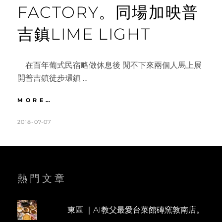
FACTORY。同場加映普
吉鎮LIME LIGHT
在百年葡式民宿略做休息後 閒不下來兩個人馬上展
開普吉鎮徒步環鎮 …
普
MORE…
吉
鎮
POSTED
BY
2018-07-07
K
L
｜
ON
A
E
DAY3
T
A
吃
過
H
V
必
L
E
熱門文章
推
薦
E
A
的
E
C
超
東區 ｜AI教父最愛台菜館磚窯敦南店。
N
O
級