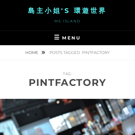
Skip
島主小姐'S 環遊世界
to
content
MS.ISLAND
MENU
HOME
POSTS TAGGED
PINTFACTORY
TAG:
PINTFACTORY