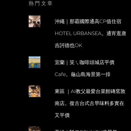
熱門文章
沖繩｜那霸國際通高CP值住宿
HOTEL URBANSEA。通宵逛唐
吉訶德也OK
宜蘭｜笑ㄟ咖啡頭城店平價
Cafe。龜山島海景第一排
東區 ｜AI教父最愛台菜館磚窯敦
南店。復古台式古早味料多實在
又平價