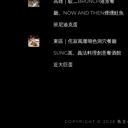
高雄｜駁二BRUNCH港景餐
廳。NOW AND THEN煙燻鮭魚
班尼迪克蛋
東區｜侘寂風珊瑚色洞穴餐廳
SUNG嵩。義法料理創意餐酒館
近大巨蛋
COPYRIGHT © 2026
島主