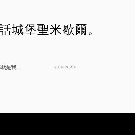
E
C
N
O
M
見童話城堡聖米歇爾。
M
E
N
T
是我 …
POSTED
2014-06-04
ON
BY
K
L
A
E
T
A
H
V
L
E
E
A
E
C
N
O