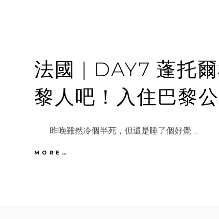
法國 | DAY7 蓬
黎人吧！入住巴黎公寓
昨晚雖然冷個半死，但還是睡了個好覺 …
法
MORE…
國
|
DAY7
蓬
托
爾