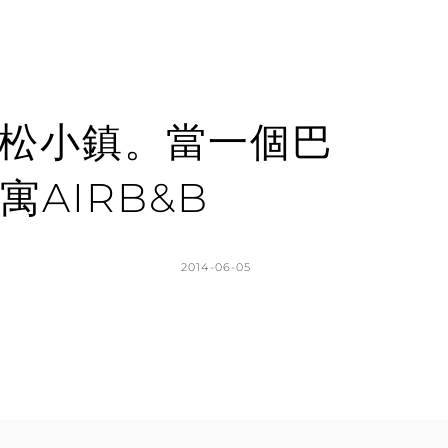
托爾松小鎮。當一個巴
AIRB&B
POSTED
2014-06-05
ON
BY
K
L
A
E
T
A
H
V
L
E
E
A