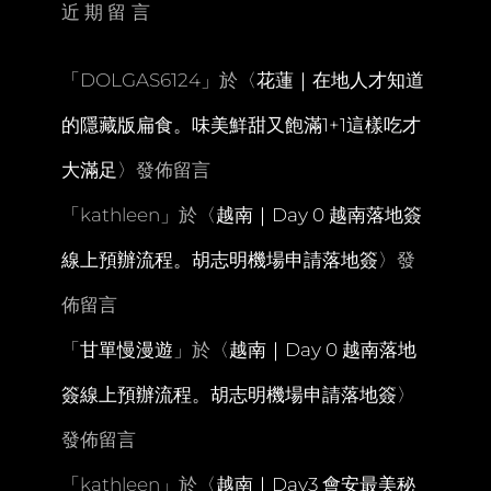
近期留言
聖
米
歇
「
DOLGAS6124
」於〈
花蓮｜在地人才知道
爾。
美
的隱藏版扁食。味美鮮甜又飽滿1+1這樣吃才
得
冒
大滿足
〉發佈留言
泡
法
「
kathleen
」於〈
越南｜Day 0 越南落地簽
式
蛋
線上預辦流程。胡志明機場申請落地簽
〉發
捲
佈留言
「
甘單慢漫遊
」於〈
越南｜Day 0 越南落地
簽線上預辦流程。胡志明機場申請落地簽
〉
發佈留言
「
kathleen
」於〈
越南｜Day3 會安最美秘