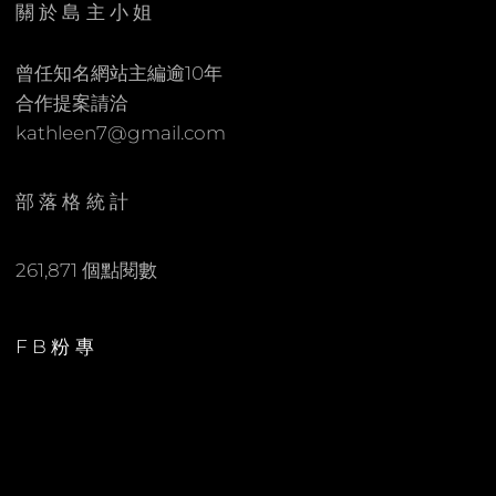
關於島主小姐
M
M
曾任知名網站主編逾10年
E
合作提案請洽
N
kathleen7@gmail.com
T
部落格統計
261,871 個點閱數
FB粉專