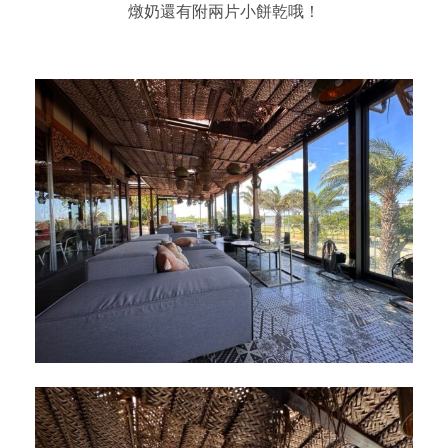
燉奶還有附兩片小餅乾哦！