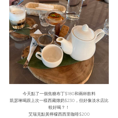
今天點了一個焦糖布丁$180和兩杯飲料
凱瑟琳喝跟上次一樣西藏燉奶$230，但好像淡水店比
較好喝？！
艾瑞克點黃檸檬西西里咖啡$200