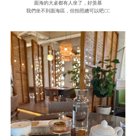
面海的大桌都有人坐了，好羡慕
我們坐不到面海區，但拍照總可以吧CC