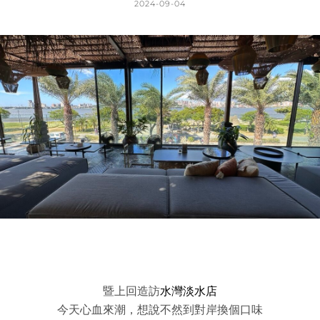
POSTED
2024-09-04
ON
BY
K
A
T
H
L
E
E
N
暨上回造訪
水灣淡水店
今天心血來潮，想說不然到對岸換個口味