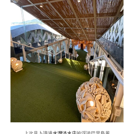
上次見卜識過
水灣淡水店
的浮誇巴里島風