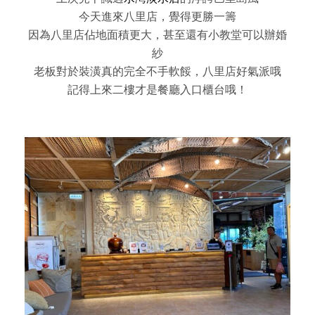
今天進來八里店，覺得更勝一籌
因為八里店佔地面積更大，甚至還有小教堂可以辦婚
紗
老板對於裝潢真的完全不手軟餒，八里店好氣派哦
記得上來二樓才是餐廳入口櫃台哦！