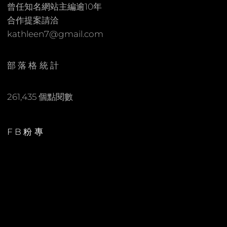
曾任知名網站主編逾10年
合作提案請洽
kathleen7@gmail.com
部落格統計
261,435 個點閱數
FB粉專