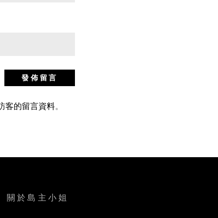
站訪客的留言資料
。
關於島主小姐