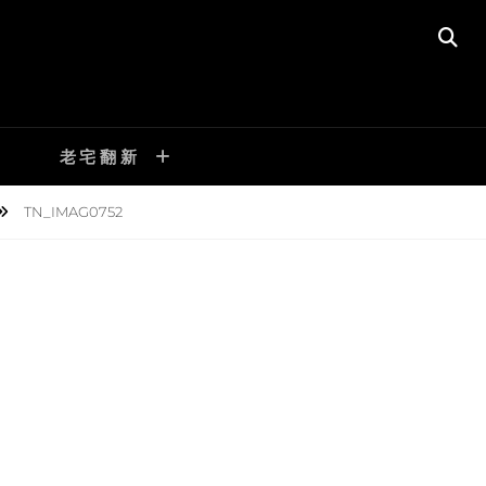
SE
老宅翻新
TN_IMAG0752