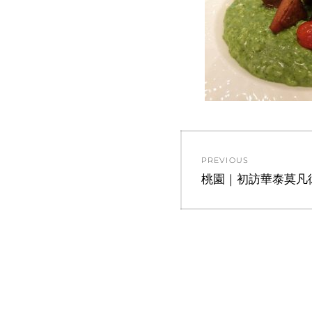
文
PREVIOUS
章
Previous
桃園｜初訪華泰莫凡
post:
導
覽