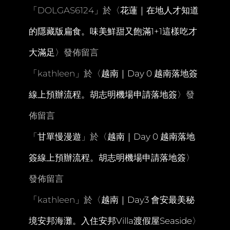
「
DOLGAS6124
」於〈
花蓮｜在地人才知道
的隱藏版扁食。味美鮮甜又飽滿1+1這樣吃才
大滿足
〉發佈留言
「
kathleen
」於〈
越南｜Day 0 越南落地簽
線上預辦流程。胡志明機場申請落地簽
〉發
佈留言
「
甘單慢漫遊
」於〈
越南｜Day 0 越南落地
簽線上預辦流程。胡志明機場申請落地簽
〉
發佈留言
「
kathleen
」於〈
越南｜Day3 會安最美秘
境安邦海灘。入住安邦Villa渡假屋Seaside
〉