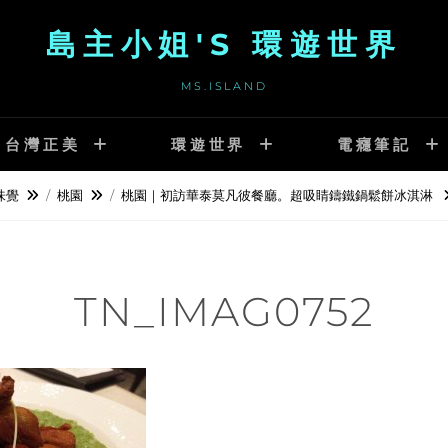
島主小姐'S 環遊世界
MS.ISLAND
台灣正美
環遊世界
電癮筆記
味覺
/
桃園
/
桃園｜初訪華泰莫凡彼餐廳。超吸睛鑄鐵鍋鬆餅冰淇淋
TN_IMAG0752