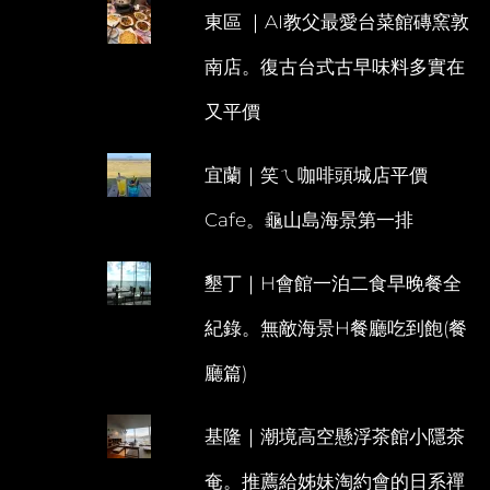
東區 ｜AI教父最愛台菜館磚窯敦
南店。復古台式古早味料多實在
又平價
宜蘭｜笑ㄟ咖啡頭城店平價
Cafe。龜山島海景第一排
墾丁｜H會館一泊二食早晚餐全
紀錄。無敵海景H餐廳吃到飽(餐
廳篇)
基隆｜潮境高空懸浮茶館小隱茶
奄。推薦給姊妹淘約會的日系禪