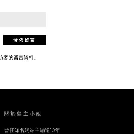
站訪客的留言資料
。
關於島主小姐
曾任知名網站主編逾10年