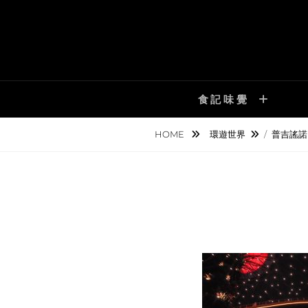
Skip
to
content
食記味覺
HOME
環遊世界
/
普吉謠諾