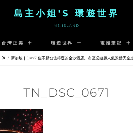
島主小姐'S 環遊世界
MS.ISLAND
台灣正美
環遊世界
電癮筆記
/
新加坡｜DAY7 住不起也值得逛的金沙酒店。市區必遊超人氣景點天空之樹
TN_DSC_0671