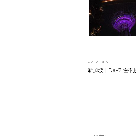
文
PREVIOUS
章
Previous
新加坡｜Day7 住
post:
導
覽