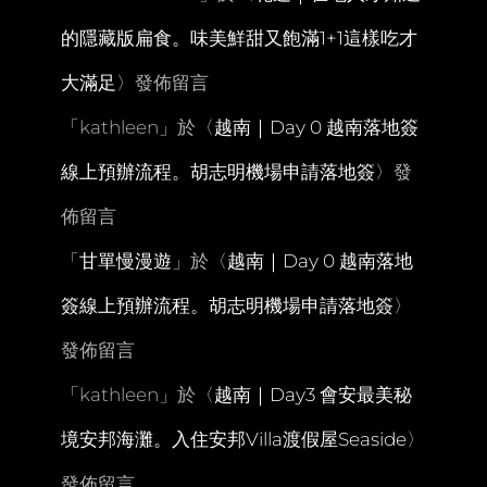
的隱藏版扁食。味美鮮甜又飽滿1+1這樣吃才
大滿足
〉發佈留言
「
kathleen
」於〈
越南｜Day 0 越南落地簽
線上預辦流程。胡志明機場申請落地簽
〉發
佈留言
「
甘單慢漫遊
」於〈
越南｜Day 0 越南落地
簽線上預辦流程。胡志明機場申請落地簽
〉
發佈留言
「
kathleen
」於〈
越南｜Day3 會安最美秘
境安邦海灘。入住安邦Villa渡假屋Seaside
〉
發佈留言