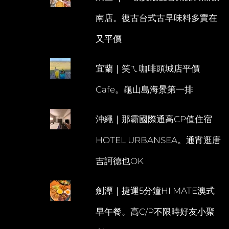
南店。復古台式古早味料多實在
又平價
宜蘭｜笑ㄟ咖啡頭城店平價
Cafe。龜山島海景第一排
沖繩｜那霸國際通高CP值住宿
HOTEL URBANSEA。通宵逛唐
吉訶德也OK
劍潭｜捷運5分鐘HI MATE澳式
早午餐。高C/P不限時好友小聚