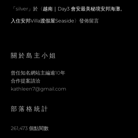
「
silver
」於〈
越南｜Day3 會安最美秘境安邦海灘。
入住安邦Villa渡假屋Seaside
〉發佈留言
關於島主小姐
曾任知名網站主編逾10年
合作提案請洽
kathleen7@gmail.com
部落格統計
261,473 個點閱數