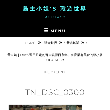
Skip
島主小姐'S 環遊世界
to
content
MS.ISLAND
MENU
HOME
環遊世界
/
普吉瑤諾
/
普吉鎮｜DAY3 週日限定的普吉鎮假日市集。有音樂有美食的縮小版
CICADA
TN_DSC_0300
TN_DSC_0300