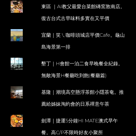
東區 ｜AI教父最愛台菜館磚窯敦南店。
復古台式古早味料多實在又平價
宜蘭｜笑ㄟ咖啡頭城店平價Cafe。龜山
島海景第一排
墾丁｜H會館一泊二食早晚餐全紀錄。
無敵海景H餐廳吃到飽(餐廳篇)
基隆｜潮境高空懸浮茶館小隱茶奄。推
薦給姊妹淘約會的日系禪意午茶
劍潭｜捷運5分鐘HI MATE澳式早午
餐。高C/P不限時好友小聚所