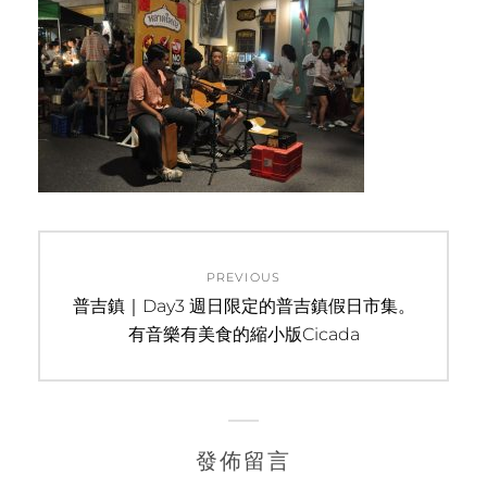
文
PREVIOUS
章
Previous
普吉鎮｜Day3 週日限定的普吉鎮假日市集。
post:
有音樂有美食的縮小版Cicada
導
覽
發佈留言