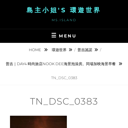
Skip
島主小姐'S 環遊世界
to
content
MS.ISLAND
MENU
HOME
環遊世界
/
普吉謠諾
/
普吉｜DAY4 時尚旅店NOOK DEE海景泡澡房。同場加映海景早餐
TN_DSC_0383
TN_DSC_0383