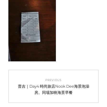
文
PREVIOUS
章
Previous
普吉｜Day4 時尚旅店Nook Dee海景泡澡
post:
房。同場加映海景早餐
導
覽