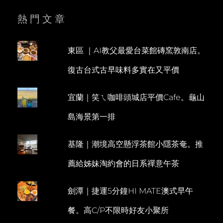
熱門文章
東區 ｜AI教父最愛台菜館磚窯敦南店。
復古台式古早味料多實在又平價
宜蘭｜笑ㄟ咖啡頭城店平價Cafe。龜山
島海景第一排
基隆｜潮境高空懸浮茶館小隱茶奄。推
薦給姊妹淘約會的日系禪意午茶
劍潭｜捷運5分鐘HI MATE澳式早午
餐。高C/P不限時好友小聚所