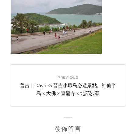
文
PREVIOUS
章
Previous
普吉｜Day4~5 普吉小環島必遊景點。神仙半
post:
島 x 大佛 x 查龍寺 x 北部沙灘
導
覽
發佈留言