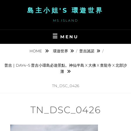
Skip
島主小姐'S 環遊世界
to
content
MS.ISLAND
MENU
HOME
環遊世界
/
普吉謠諾
/
普吉｜DAY4~5 普吉小環島必遊景點。神仙半島 X 大佛 X 查龍寺 X 北部沙
灘
TN_DSC_0426
TN_DSC_0426