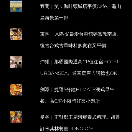
宜蘭｜笑ㄟ咖啡頭城店平價Cafe。龜山
島海景第一排
東區 ｜AI教父最愛台菜館磚窯敦南店。
復古台式古早味料多實在又平價
沖繩｜那霸國際通高CP值住宿HOTEL
URBANSEA。通宵逛唐吉訶德也OK
劍潭｜捷運5分鐘HI MATE澳式早午
餐。高C/P不限時好友小聚所
曼谷｜正對鄭王廟河畔泰式料理。超難
訂米其林餐廳RONGROS