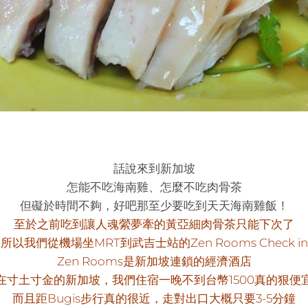
話說來到新加坡
怎能不吃海南雞、怎麼不吃肉骨茶
但礙於時間不夠，好吧那至少要吃到天天海南雞飯！
至於之前吃到讓人魂縈夢牽的黃亞細肉骨茶只能下次了
所以我們從機場坐MRT到武吉士站的Zen Rooms Check in
Zen Rooms是新加坡連鎖的經濟酒店
在寸土寸金的新加坡，我們住宿一晚不到台幣1500真的狠便
而且距Bugis步行真的很近，走對出口大概只要3-5分鐘