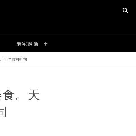
SE
老宅翻新
飯。亞坤咖椰吐司
美食。天
司