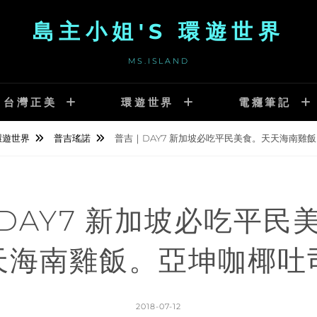
島主小姐'S 環遊世界
MS.ISLAND
台灣正美
環遊世界
電癮筆記
環遊世界
普吉瑤諾
普吉｜DAY7 新加坡必吃平民美食。天天海南雞
DAY7 新加坡必吃平民
天海南雞飯。亞坤咖椰吐
POSTED
2018-07-12