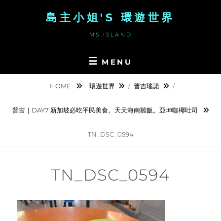
Skip
島主小姐'S 環遊世界
to
content
MS.ISLAND
MENU
HOME
環遊世界
/
普吉瑤諾
/
普吉｜DAY7 新加坡必吃平民美食。天天海南雞飯。亞坤咖椰吐司
TN_DSC_0594
TN_DSC_0594