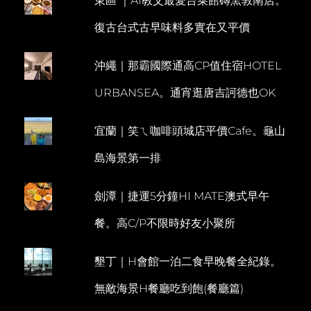
東區 ｜AI教父最愛台菜館磚窯敦南店。
復古台式古早味料多實在又平價
沖繩｜那霸國際通高CP值住宿HOTEL
URBANSEA。通宵逛唐吉訶德也OK
宜蘭｜笑ㄟ咖啡頭城店平價Cafe。龜山
島海景第一排
劍潭｜捷運5分鐘HI MATE澳式早午
餐。高C/P不限時好友小聚所
墾丁｜H會館一泊二食早晚餐全紀錄。
無敵海景H餐廳吃到飽(餐廳篇)