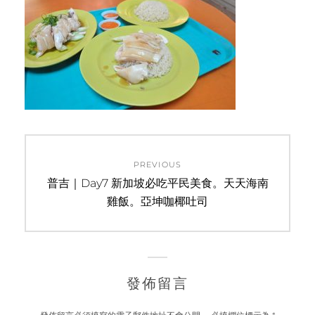
文
PREVIOUS
章
Previous
普吉｜Day7 新加坡必吃平民美食。天天海南
post:
雞飯。亞坤咖椰吐司
導
覽
發佈留言