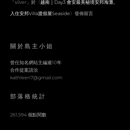
「
silver
」於〈
越南｜Day3 會安最美秘境安邦海灘。
入住安邦Villa渡假屋Seaside
〉發佈留言
關於島主小姐
曾任知名網站主編逾10年
合作提案請洽
kathleen7@gmail.com
部落格統計
261,594 個點閱數