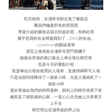
吃完燒肉，在淺草寺附近逛了藥妝店
團員們極盡所有的買買買
導遊介紹的藥妝店福太郎超好買，有夠好買
幾乎想買的在這裡都買到了，DHC的魚油、
Loveliner的眼線液筆
買完之後就衝去淺草寺雷門買糰子
隨後在旁邊的巷口集合上車出發往晴空塔
也是今天的重點行程
凱瑟琳在出發前就買好入場券，直接掃碼即可入場
只是沒想到排隊排了一個多小時，光是入場就耗了一
個多小時
還好導遊給我們的時間還夠，順利上到晴空塔再下來
總算是了卻凱娘的心願，一直心心念念她上次來東京
上不去
晴空塔位在淺草線的押上站