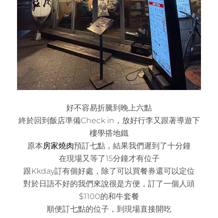
好不容易折騰到晚上六點
終於回到飯店準備Check in，放好行李又跟著導遊下
樓學搭地鐵
原本
房家燒肉
預訂七點，結果我們遲到了十分鐘
在現場又等了15分鐘才有位子
跟Kkday訂有個好處，除了可以買餐券還可以定位
對於日語不好的我們來說很是方便，訂了一個人頭
$1100的和牛套餐
順便訂七點的位子，到現場直接開吃