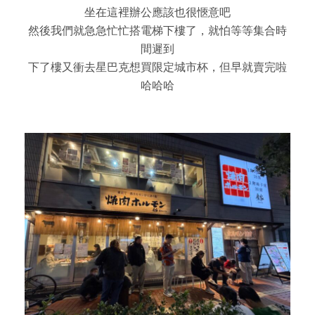
坐在這裡辦公應該也很愜意吧
然後我們就急急忙忙搭電梯下樓了，就怕等等集合時
間遲到
下了樓又衝去星巴克想買限定城市杯，但早就賣完啦
哈哈哈