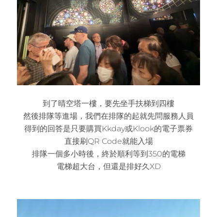
到了晴空塔一樓，要先坐手扶梯到四樓
然後排隊等進場，我們在排隊的起就先問服務人員
得到的回答是只要購買Kkday或Klook的電子票券
直接刷QR Code就能入場
排隊一個多小時後，終於順利等到350的電梯
電梯超大台，但還是排好久XD