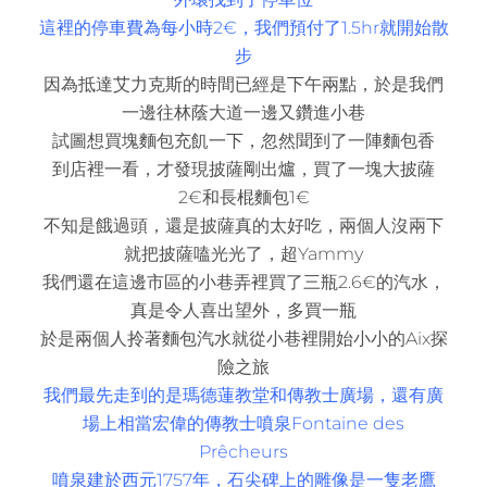
這裡的停車費為每小時2
€，我們預付了1.5hr就開始散
步
因為抵達艾力克斯的時間已經是下午兩點，於是我們
一邊往林蔭大道一邊又鑽進小巷
試圖想買塊麵包充飢一下，忽然聞到了一陣麵包香
到店裡一看，才發現披薩剛出爐，買了一塊大披薩
2
€和長棍麵包1
€
不知是餓過頭，還是披薩真的太好吃，兩個人沒兩下
就把披薩嗑光光了，超Yammy
我們還在這邊市區的小巷弄裡買了三瓶2.6
€的汽水，
真是令人喜出望外，多買一瓶
於是兩個人拎著麵包汽水就從小巷裡開始小小的Aix探
險之旅
我們最先走到的是瑪德蓮教堂和傳教士廣場，還有廣
場上相當宏偉的傳教士噴泉Fontaine des
Prêcheurs
噴泉建於西元1757年，石尖碑上的雕像是一隻老鷹