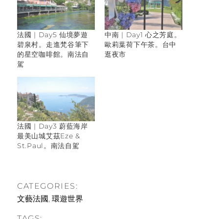
法國 | Day5 仙境夢遊
中南 | Day1 心之芳庭。
碧泉村。走進梵谷筆下
歐莉葉荷下午茶。台中
的星空咖啡館。南法自
逛夜市
駕
法國 | Day3 蔚藍海岸
最美山城艾茲Eze &
St.Paul。南法自駕
CATEGORIES:
文藝法國
,
環遊世界
TAGS: