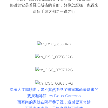
但礙於它是普羅旺斯省的首府，好像怎麼樣，也得來
這個千泉之都走一遭才行
沿著大道繼續走，果不其然遇見了畫家塞尚最愛來的
雙叟咖啡館Les Deux Garcons
而塞尚的家就在隔壁巷子裡，這感覺真奇妙