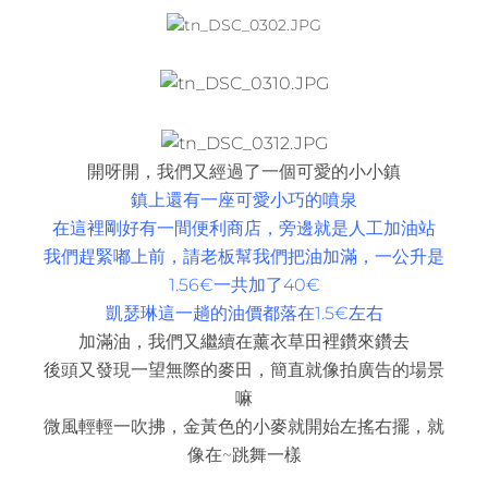
開呀開，我們又經過了一個可愛的小小鎮
鎮上還有一座可愛小巧的噴泉
在這裡剛好有一間便利商店，旁邊就是人工加油站
我們趕緊嘟上前，請老板幫我們把油加滿，一公升是
1.56€一共加了40€
凱瑟琳這一趟的油價都落在1.5€左右
加滿油，我們又繼續在薰衣草田裡鑽來鑽去
後頭又發現一望無際的麥田，簡直就像拍廣告的場景
嘛
微風輕輕一吹拂，金黃色的小麥就開始左搖右擺，就
像在~跳舞一樣