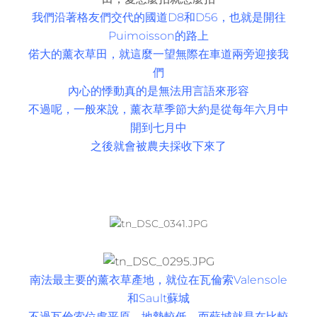
我們沿著格友們交代的國道D8和D56，也就是開往
Puimoisson的路上
偌大的薰衣草田，就這麼一望無際在車道兩旁迎接我
們
內心的悸動真的是無法用言語來形容
不過呢，一般來說，薰衣草季節大約是從每年六月中
開到七月中
之後就會被農夫採收下來了
南法最主要的薰衣草產地，就位在瓦倫索Valensole
和Sault蘇城
不過瓦倫索位處平原，地勢較低，而蘇城就是在比較