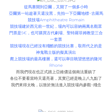
從馬賽開到亞爾，又開了一個多小時
亞爾第一站趁著天還沒黑，先拍一下亞爾地標~古羅馬
競技場Amphitheatre Romain
競技場建於西元前一世紀，場內可以容納兩萬名觀眾
門票是5
€，也可購買古代劇場、聖特羅菲姆教堂三合
一套票
競技場現在已經沒有殘酷的競技比賽，取而代之的是
神鬼戰士版的擬真演出
爬上競技場的最高樓層，還可以舉目眺望悠悠的隆河
Rhone
而我們現在也正式踏上亞維儂這個南法重鎮了
各位不要看當時天還亮著，其實已經是晚上八九點了
我們來得太晚，以致於無法進入競技場內參觀~殘念