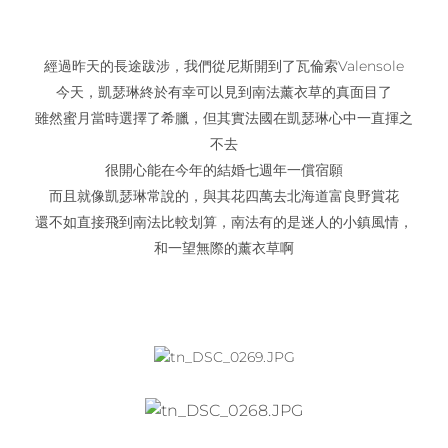
經過昨天的長途跋涉，我們從尼斯開到了瓦倫索Valensole
今天，凱瑟琳終於有幸可以見到南法薰衣草的真面目了
雖然蜜月當時選擇了希臘，但其實法國在凱瑟琳心中一直揮之
不去
很開心能在今年的結婚七週年一償宿願
而且就像凱瑟琳常說的，與其花四萬去北海道富良野賞花
還不如直接飛到南法比較划算，南法有的是迷人的小鎮風情，
和一望無際的薰衣草啊