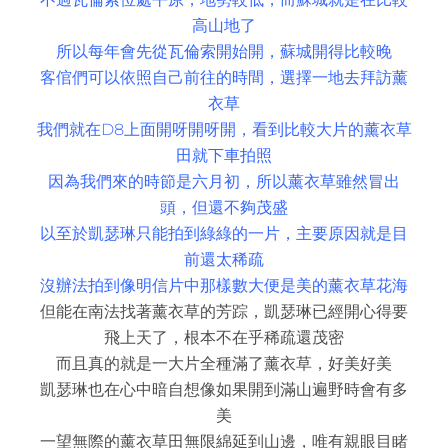
高山地了
所以每年會先從瓦倫索開始開，蘇城開得比較晚
客倌們可以依照自己前往的時間，選擇一地去拜訪薰
衣草
我們就在D8上面開呀開呀開，看到比較大片的薰衣草
田就下車拍照
因為我們來的時節是六月初，所以薰衣草雖然冒出
頭，但還不夠茂盛
以至於凱瑟琳只能拍到綠綠的一片，主要原因就是目
前還太稀疏
沒辦法拍到像明信片中那樣數大便是美的薰衣草花海
但能在南法找著薰衣草的芳踪，凱瑟琳已經開心得要
飛上天了，根本不在乎稀疏還茂密
而且真的就是一大片全種滿了薰衣草，好美好美
凱瑟琳也在心中暗自想像如果開到滿山遍野時會有多
美
一望無際的薰衣草田無限綿延到山邊，唯有親眼目睹