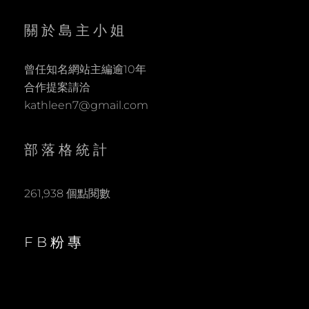
關於島主小姐
曾任知名網站主編逾10年
合作提案請洽
kathleen7@gmail.com
部落格統計
261,938 個點閱數
FB粉專