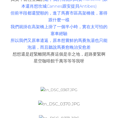
本還肖想坎城Cannes跟安提貝Antibes)
但前半段都還蠻順的，進了馬賽市區高架橋後，塞得
跟什麼一樣
我們就掛在高架橋上掛了一個半小時，實在太可怕的
塞車經驗
所以我們又原車遣返，原本想嘗鮮的馬賽魚湯也只能
泡湯，而且聽說馬賽愈晚治安愈差
想想還是趕緊離開馬賽這個是非之地，趕路要緊啊
星空咖啡館千萬等等等我呀