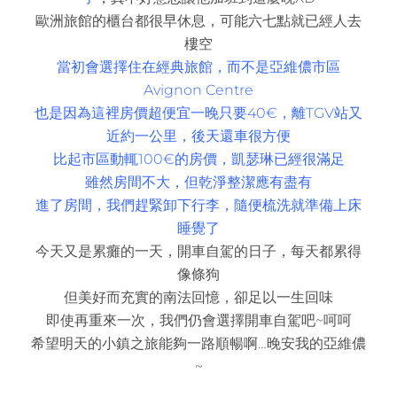
歐洲旅館的櫃台都很早休息，可能六七點就已經人去
樓空
當初會選擇住在經典旅館，而不是亞維儂市區
Avignon Centre
也是因為這裡房價超便宜一晚只要40
€
，離TGV站又
近約一公里，後天還車很方便
比起市區動輒100
€的房價，凱瑟琳已經很滿足
雖然房間不大，但乾淨整潔應有盡有
進了房間，我們趕緊卸下行李，隨便梳洗就準備上床
睡覺了
今天又是累癱的一天，開車自駕的日子，每天都累得
像條狗
但美好而充實的南法回憶，卻足以一生回味
即使再重來一次，我們仍會選擇開車自駕吧~呵呵
希望明天的小鎮之旅能夠一路順暢啊…晚安我的亞維儂
~