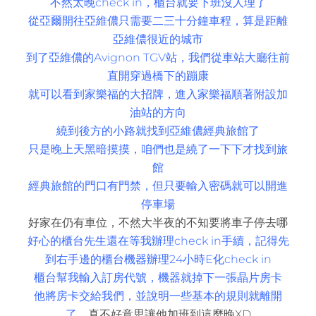
不然太晚check in，櫃台就要下班沒人理了
從亞爾開往亞維儂只需要二三十分鐘車程，算是距離
亞維儂很近的城市
到了亞維儂的Avignon TGV站，我們從車站大廳往前
直開穿過橋下的蹦康
就可以看到家樂福的大招牌，進入家樂福順著附設加
油站的方向
繞到後方的小路就找到亞維儂經典旅館了
只是晚上天黑暗摸摸，咱們也是繞了一下下才找到旅
館
經典旅館的門口有門禁，但只要輸入密碼就可以開進
停車場
好家在仍有車位，不然大半夜的不知要將車子停去哪
好心的櫃台先生還在等我辦理check in手續，記得先
到右手邊的櫃台機器辦理24小時E化check in
櫃台幫我輸入訂房代號，機器就掉下一張晶片房卡
他將房卡交給我們，並說明一些基本的規則就離開
了
，真不好意思讓他加班到這麼晚XD