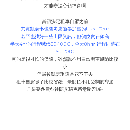
才能辦法心領神會啊
當初決定租車自駕之前
其實凱瑟琳也曾考慮過參加當的Local Tour
甚至也找好一些出團資訊，但價位實在頗高
半天4hr的行程喊價80-100
€，全天8hr的行程則落在
150-200
€
真的是很可怕的價錢，雖然說不用自己開車風險比較
小
但最後凱瑟琳還是花不下去
租車自駕除了比較省錢，景點也不用受制於導遊
只是要多費些神陪艾瑞克留意路況囉~