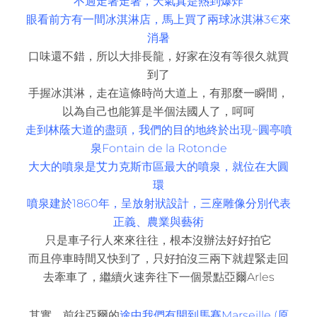
不過走著走著，天氣真是熱到爆炸
眼看前方有一間冰淇淋店，馬上買了兩球冰淇淋3
€來
消暑
口味還不錯，所以大排長龍，好家在沒有等很久就買
到了
手握冰淇淋，走在這條時尚大道上，有那麼一瞬間，
以為自己也能算是半個法國人了，呵呵
走到林蔭大道的盡頭，我們的目的地終於出現~圓亭噴
泉Fontain de la Rotonde
大大的噴泉是艾力克斯市區最大的噴泉，就位在大圓
環
噴泉建於1860年，呈放射狀設計，三座雕像分別代表
正義、農業與藝術
只是車子行人來來往往，根本沒辦法好好拍它
而且停車時間又快到了，只好拍沒三兩下就趕緊走回
去牽車了，繼續火速奔往下一個景點亞爾Arles
其實，前往亞爾的
途中我們有開到馬賽Marseille (原