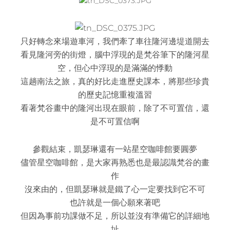
只好轉念來場遊車河，我們牽了車往隆河邊堤道開去
看見隆河旁的街燈，腦中浮現的是梵谷筆下的隆河星
空，但心中浮現的是滿滿的悸動
這趟南法之旅，真的好比走進歷史課本，將那些珍貴
的歷史記憶重複溫習
看著梵谷畫中的隆河出現在眼前，除了不可置信，還
是不可置信啊
參觀結束，凱瑟琳還有一站星空咖啡館要圓夢
儘管星空咖啡館，是大家再熟悉也是最認識梵谷的畫
作
沒來由的，但凱瑟琳就是鐵了心一定要找到它不可
也許就是一個心願來著吧
但因為事前功課做不足，所以並沒有準備它的詳細地
址