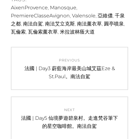
AixenProvence
,
Manosque
,
PremiereClasseAvignon
,
Valensole
,
亞維儂
,
千泉
之都
,
南法自駕
,
南法艾立克斯
,
南法薰衣草
,
圓亭噴泉
,
瓦倫索
,
瓦倫索薰衣草
,
米拉波林蔭大道
文
PREVIOUS
章
Previous
法國 | Day3 蔚藍海岸最美山城艾茲Eze &
post:
St.Paul。南法自駕
導
覽
NEXT
Next
法國 | Day5 仙境夢遊碧泉村。走進梵谷筆下
post:
的星空咖啡館。南法自駕