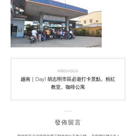
文
PREVIOUS
章
Previous
越南｜Day1 胡志明市區必遊打卡景點。粉紅
post:
教堂。咖啡公寓
導
覽
發佈留言