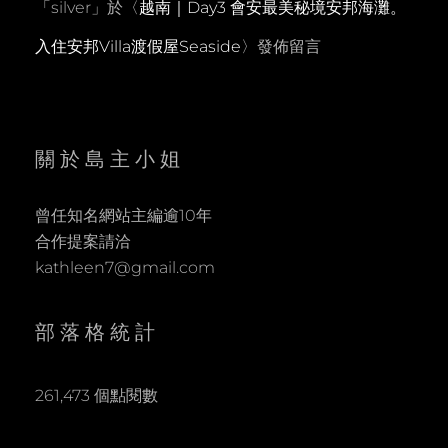
「
silver
」於〈
越南｜Day3 會安最美秘境安邦海灘。
入住安邦Villa渡假屋Seaside
〉發佈留言
關於島主小姐
曾任知名網站主編逾10年
合作提案請洽
kathleen7@gmail.com
部落格統計
261,473 個點閱數