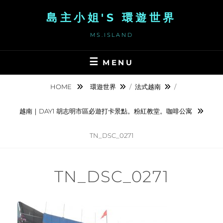
Skip
島主小姐'S 環遊世界
to
content
MS.ISLAND
MENU
HOME
環遊世界
/
法式越南
/
越南｜DAY1 胡志明市區必遊打卡景點。粉紅教堂。咖啡公寓
TN_DSC_0271
TN_DSC_0271