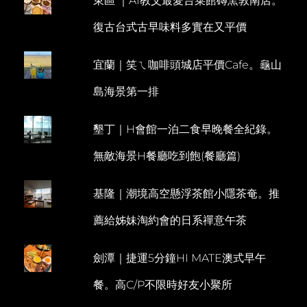
東區 ｜AI教父最愛台菜館磚窯敦南店。
復古台式古早味料多實在又平價
宜蘭｜笑ㄟ咖啡頭城店平價Cafe。龜山
島海景第一排
墾丁｜H會館一泊二食早晚餐全紀錄。
無敵海景H餐廳吃到飽(餐廳篇)
基隆｜潮境高空懸浮茶館小隱茶奄。推
薦給姊妹淘約會的日系禪意午茶
劍潭｜捷運5分鐘HI MATE澳式早午
餐。高C/P不限時好友小聚所