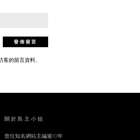
站訪客的留言資料
。
關於島主小姐
曾任知名網站主編逾10年