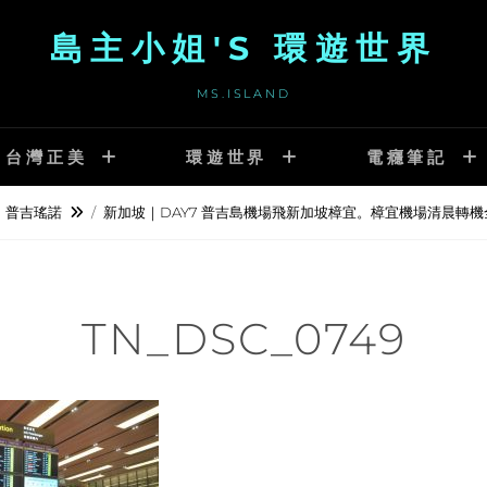
島主小姐'S 環遊世界
MS.ISLAND
台灣正美
環遊世界
電癮筆記
普吉瑤諾
/
新加坡｜DAY7 普吉島機場飛新加坡樟宜。樟宜機場清晨轉
TN_DSC_0749