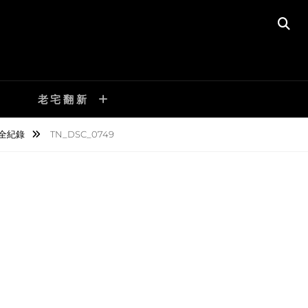
SE
老宅翻新
機全紀錄
TN_DSC_0749