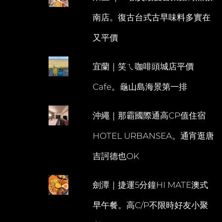
南店。復古台式古早味料多實在
又平價
宜蘭｜笑ㄟ咖啡頭城店平價
Cafe。龜山島海景第一排
沖繩｜那霸國際通高CP值住宿
HOTEL URBANSEA。通宵逛唐
吉訶德也OK
劍潭｜捷運5分鐘HI MATE澳式
早午餐。高C/P不限時好友小聚