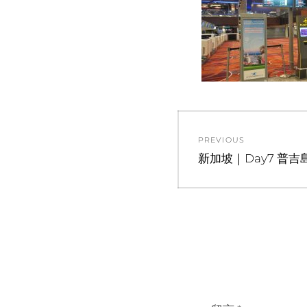
文
PREVIOUS
章
Previous
新加坡｜Day7 普
post:
導
覽