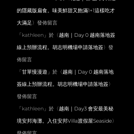
的隱藏版扁食。味美鮮甜又飽滿1+1這樣吃才
大滿足
〉發佈留言
「
kathleen
」於〈
越南｜Day 0 越南落地簽
線上預辦流程。胡志明機場申請落地簽
〉發
佈留言
「
甘單慢漫遊
」於〈
越南｜Day 0 越南落地
簽線上預辦流程。胡志明機場申請落地簽
〉
發佈留言
「
kathleen
」於〈
越南｜Day3 會安最美秘
境安邦海灘。入住安邦Villa渡假屋Seaside
〉
發佈留言