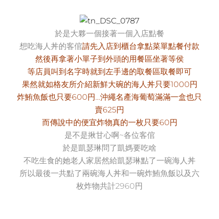
於是大夥一個接著一個入店點餐
想吃海人丼的客倌
請先入店到櫃台拿點菜單點餐付款
然後再拿著小單子到外頭的用餐區坐著等侯
等店員叫到名字時就到左手邊的取餐區取餐即可
果然就如格友所介紹新鮮大碗的海人丼只要1000円
炸鮪魚飯也只要600円…沖繩名產海葡萄滿滿一盒也只
賣625円
而傳說中的便宜炸物真的一枚只要60円
是不是揪甘心啊~各位客倌
於是凱瑟琳問了凱媽要吃啥
不吃生食的她老人家居然給凱瑟琳點了一碗海人丼
所以最後一共點了兩碗海人丼和一碗炸鮪魚飯以及六
枚炸物共計2960円