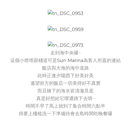
走到海中央囉~
這個小燈塔跟棧道可是
Sun Marina
為客人所蓋的連結
飯店與大海的海中道路
此時正逢夕陽西下好美好美
遙望前方的飯店一切美得好不真實
而且橋下的海水皆清澈見底
真是好想給它噗通跳下去唷~
時間不早了馬上就到了集合時間六點半
得要上樓梳洗一下準備待會去島時間吃晚餐囉