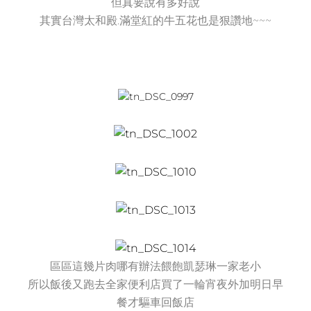
但真要說有多好說
其實台灣太和殿.滿堂紅的牛五花也是狠讚地~~~
區區這幾片肉哪有辦法餵飽凱瑟琳一家老小
所以飯後又跑去全家便利店買了一輪宵夜外加明日早
餐才驅車回飯店