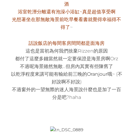
酒
浴室乾溼分離還有泡澡小浴缸~真是超值享受啊
光想著坐在那無敵海景前吃早餐看書就覺得幸福得不
得了
~
話說飯店的每間客房間間都是面海房
這也是當初為何我們捨棄Rizzen的原因
都付了這麼多錢當然就一定要保證是海景房啊Orz
不過呢海景雖然無敵…但房內其實有些陳舊了
以乾淨程度來講可能有輸給前三晚的
Oranjour
哦~ (不
好說啊不好說)
不過窗外的一望無際的迷人海景說什麼也是加了一百
分是吧?haha