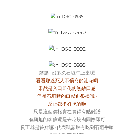
鏘鏘…沒多久石垣牛上桌囉
看看那迷死人不償命的油花啊
果然是入口即化的無敵口感
但是石垣豬的口感也很棒哦~
反正都挺好吃的啦
只是這個價格實在貴得有點離譜
有興趣的客倌還是去吃燒肉國際即可
反正就是嘗鮮嘛~代表凱瑟琳有吃到石垣牛瞭