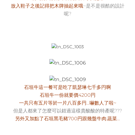
放入鞋子之後記得把木牌抽起來哦
~是不是很酷的設計
呢?
石垣牛這一餐可是吃了凱瑟琳七千多円啊
石垣牛一份就要價4200円
一共只有五片等於一片八百多円…嚇數人了啦~
但是人都來了怎麼可以錯過這樣貴酸酸的特產呢???
另外又加點了石垣黑毛豬700円跟幾盤牛肉.蔬菜…