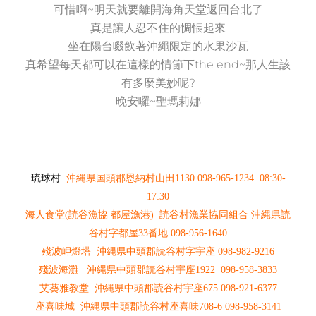
可惜啊~明天就要離開海角天堂返回台北了
真是讓人忍不住的惆悵起來
坐在陽台啜飲著沖繩限定的水果沙瓦
真希望每天都可以在這樣的情節下the end~那人生該
有多麼美妙呢?
晚安囉~聖瑪莉娜
琉球村
沖縄県国頭郡恩納村山田1130 098-965-1234 08:30-
17:30
海人食堂(読谷漁協 都屋漁港) 読谷村漁業協同組合 沖縄県読
谷村字都屋33番地 098-956-1640
殘波岬燈塔 沖縄県中頭郡読谷村字宇座 098-982-9216
殘波海灘 沖縄県中頭郡読谷村宇座1922 098-958-3833
艾葵雅教堂 沖縄県中頭郡読谷村宇座675 098-921-6377
座喜味城 沖縄県中頭郡読谷村座喜味708-6 098-958-3141