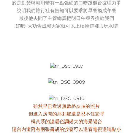
於是凱瑟琳就用帶有一點強硬的口吻跟櫃台據理力爭
說明我們旅行社有告知可以要求將早餐換成午餐
最後他去問了主管總算把明日午餐券換給我們
好吧~大功告成就大家就可以上樓換短褲去玩水囉
雖然早已看過無數格友拍的照片
但進入房間的那剎那還是忍不住驚呼
橘黃系的溫暖色調偌大的海景陽台
陽台內還附有兩張書胡的沙發可以邊看電視邊喝點小