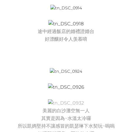
途中經過飯店的婚禮證婚台
好漂釀好令人羡慕唷
美麗的白沙灘空無一人
其實是因為~水溫太冷囉
所以凱媽堅持不讓感冒的凱瑟琳下水契玩~嗚嗚