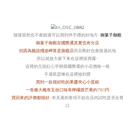
隨後當然也不會錯過可以買到伴手禮的好地方~
御菓子御殿
御菓子御殿在國際通其實也有分店
但因為聽說殘波岬算是旗鑑店
而且剛好也會路過此地
所以就放大家下來在這裡採買囉~
這裡的元祖紅心芋餅跟國際通的小店價格一樣
不過凱瑟琳在這裡撿到寶
買到一款很好吃的果醬夾心小蛋糕
一長條大概有五份口味有檸檬跟芒果約780円
買回來的評價都很好
~有見著的客倌不妨在店內試吃是否合胃
口