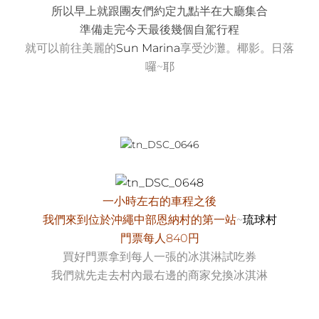
所以早上就跟團友們約定九點半在大廳集合
準備走完今天最後幾個自駕行程
就可以前往美麗的
Sun Marina
享受沙灘。椰影。日落
囉~耶
一小時左右的車程之後
我們來到位於沖繩中部恩納村的第一站
~
琉球村
門票每人840円
買好門票拿到每人一張的冰淇淋試吃券
我們就先走去村內最右邊的商家兌換冰淇淋