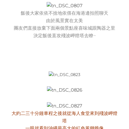
飯後大家依依不捨地依偎在海港邊拍照聊天
由於風景實在太美
團友們直接放棄下面兩個景點座喜味城跟陶器之里
決定飯後直攻殘波岬燈塔去瞭~
大約二三十分鐘車程之後就從海人食堂來到殘波岬燈
塔
一眼就看到沖繩最高大的紅色風獅爺像