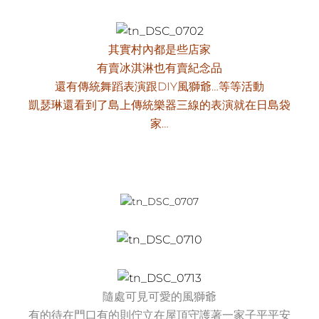
其實村內都是些店家
有賣冰淇淋也有賣紀念品
還有傳統舞蹈表演跟DIY風獅爺…等等活動
凱瑟琳還看到了島上傳統樂器三線的表演就在日島袋
家…
隨處可見可愛的風獅爺
有的待在門口有的則佇立在屋頂守護著一家子平平安