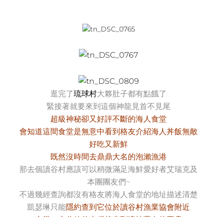
逛完了
琉球村
大夥肚子都有點餓了
緊接著就要來到這個神龍見首不見尾
超級神秘卻又好評不斷的海人食堂
會知道這間食堂是無意中看到格友介紹海人丼飯無敵
好吃又新鮮
既然沒時間去鼎鼎大名的泡瀨漁港
那去個讀谷村應該可以稍微滿足海鮮愛好者艾瑞克及
本團團友們~
不過幾經查詢都沒有格友將海人食堂的地址描述清楚
凱瑟琳只能
隱約查到它位於讀谷村漁業協會附近