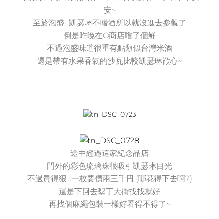
安~
至於泡盛…凱瑟琳不嗜酒所以就沒進去參觀了
倒是昨晚在O商店嚐了個鮮
不過泡盛味道很重有點類似台灣米酒
還是帶有水果香氣的沙瓦比較凱瑟琳歡心~
途中經過這家紀念品店
門外的彩色琉璃珠很吸引凱瑟琳目光
不過貴得狠…一枚要價兩三千円 (哪花得下去啊?)
還是下回去墾丁大街找找就好
再找個麻繩包裝一樣好看得不得了~