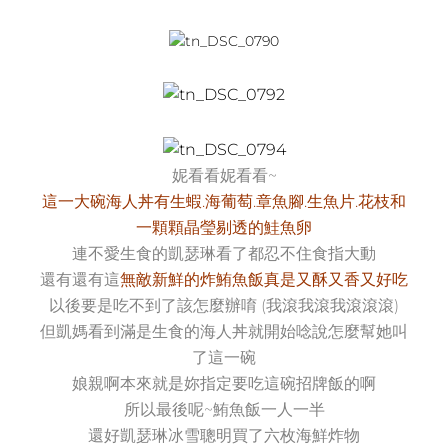
妮看看妮看看~
這一大碗海人丼有生蝦.海葡萄.章魚腳.生魚片.花枝和
一顆顆晶瑩剔透的鮭魚卵
連不愛生食的凱瑟琳看了都忍不住食指大動
還有還有這
無敵新鮮的炸鮪魚飯真是又酥又香又好吃
以後要是吃不到了該怎麼辦唷 (我滾我滾我滾滾滾)
但凱媽看到滿是生食的海人丼就開始唸說怎麼幫她叫
了這一碗
娘親啊本來就是妳指定要吃這碗招牌飯的啊
所以最後呢~鮪魚飯一人一半
還好凱瑟琳冰雪聰明買了六枚海鮮炸物