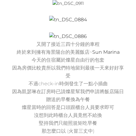
又開了接近三四十分鐘的車程
終於來到擁有海景陽台的美麗飯店~
Sun Marina
今天的住宿
屬於燦星自由行的包套
因為房價比較貴所以我們特地留到最後一天來好好享
受
不過check-in時倒發生了一點小插曲
因為凱瑟琳在訂房時已請燦星幫我們申請將飯店隔日
贈送的早餐換為午餐
燦星當時的回答是口頭跟櫃台人員要求即可
沒想到此時櫃台人員竟然不給換
堅持我們只能照規矩吃早餐
那怎麼口以 (火冒三丈中)