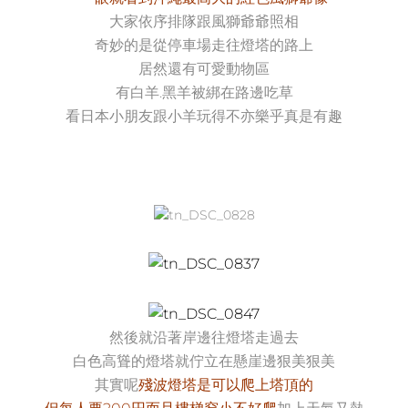
大家依序排隊跟風獅爺爺照相
奇妙的是從停車場走往燈塔的路上
居然還有可愛動物區
有白羊.黑羊被綁在路邊吃草
看日本小朋友跟小羊玩得不亦樂乎真是有趣
然後就沿著岸邊往燈塔走過去
白色高聳的燈塔就佇立在懸崖
邊狠美狠美
其實呢
殘波燈塔是可以爬上塔頂的