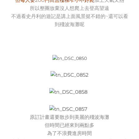
但每人要200円而且樓梯窄小不好爬
加上天氣又熱
所以整團放棄沒人想爬上去登高望遠
不過看史丹利的遊記是講上面風景挺不錯的~還可以看
到殘波海灘呢
原訂計畫還要散步到美麗的殘波海灘
但時間已經來到兩點多
為了不浪費進房時間