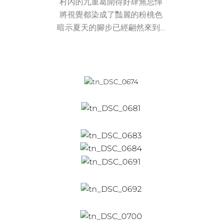
村內的九重葛開得好肆無忌憚
將視覺都染成了豔麗的粉桃色
暗示夏天的腳步已經翩然來到…