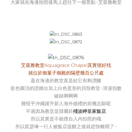
大家就在海邊拍照後馬上趕往下一個景點~艾葵雅教堂
艾葵雅教堂Aquagrace Chapel其實很好找
就位於御菓子御殿的隔壁幾百公尺處
蓋在海邊的教堂真是給它有夠漂釀
藍色圓頂的證婚台加上白色蛋形的貝殼教堂~浪漫指數
破錶啊啊啊
難怪乎沖繩躍升新人海外婚禮的前幾志願呢
不過因為教堂是隸屬於
殘波岬皇家飯店
所以其實是不能擅自入內拍照的哦
所以凱瑟琳一行人被飯店提醒之後就趕快離開了~