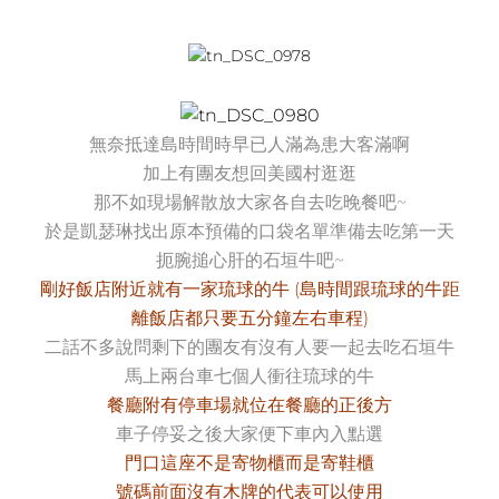
無奈抵達島時間時早已人滿為患大客滿啊
加上有團友想回美國村逛逛
那不如現場解散放大家各自去吃晚餐吧~
於是凱瑟琳找出原本預備的口袋名單準備去吃第一天
扼腕搥心肝的石垣牛吧~
剛好飯店附近就有一家琉球的牛 (島時間跟琉球的牛距
離飯店都只要五分鐘左右車程)
二話不多說問剩下的團友有沒有人要一起去吃石垣牛
馬上兩台車七個人衝往琉球的牛
餐廳附有停車場就位在餐廳的正後方
車子停妥之後大家便下車內入點選
門口這座不是寄物櫃而是寄鞋櫃
號碼前面沒有木牌的代表可以使用