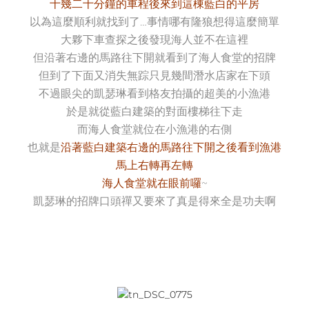
十幾二十分鐘的車程後來到這棟藍白的平房
以為這麼順利就找到了…事情哪有隆狼想得這麼簡單
大夥下車查探之後發現海人並不在這裡
但沿著右邊的馬路往下開就看到了海人食堂的招牌
但到了下面又消失無踪只見幾間潛水店家在下頭
不過眼尖的凱瑟琳看到格友拍攝的超美的小漁港
於是就從藍白建築的對面樓梯往下走
而海人食堂就位在小漁港的右側
也就是
沿著藍白建築右邊的馬路往下開之後看到漁港
馬上右轉再左轉
海人食堂就在眼前囉
~
凱瑟琳的招牌口頭禪又要來了真是得來全是功夫啊