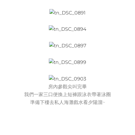
房內參觀尖叫完畢
我們一家三口便換上短褲跟泳衣帶著泳圈
準備下樓去私人海灘戲水看夕陽溜~