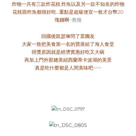
炸物一共有三款炸花枝.炸魚以及另一款不知名的炸物
花枝跟炸魚都很好吃…重點是超級便宜一枚才台幣20
塊錢啊
~救狼
回國後凱瑟琳問了眾團友
大家一致把美食第一名的寶座給了海人食堂
得獎原因就是經濟實惠好吃又大碗
再加上門外那媲美紐西蘭蒂卡波湖的美景
真是吃什麼都是人間美味吧~~~