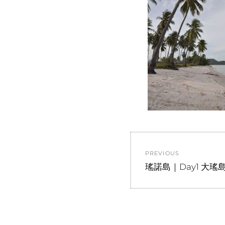
文
PREVIOUS
章
Previous
瑤諾島｜Day1 大
post:
導
覽