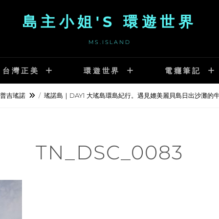
島主小姐'S 環遊世界
MS.ISLAND
台灣正美
環遊世界
電癮筆記
普吉瑤諾
/
瑤諾島｜DAY1 大瑤島環島紀行。遇見媲美麗貝島日出沙灘的
TN_DSC_0083