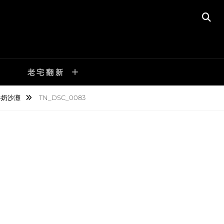
SE
老宅翻新
牛奶沙灘
TN_DSC_0083