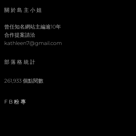
關於島主小姐
曾任知名網站主編逾10年
合作提案請洽
kathleen7@gmail.com
部落格統計
261,933 個點閱數
FB粉專