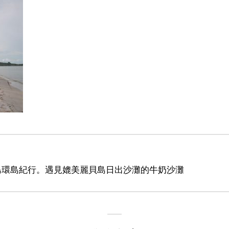
瑤島環島紀行。遇見媲美麗貝島日出沙灘的牛奶沙灘