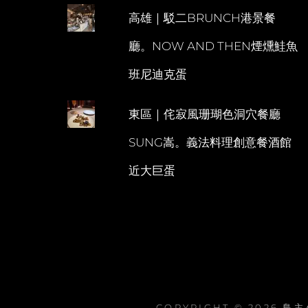
高雄｜駁二BRUNCH港景餐
廳。NOW AND THEN煙燻鮭魚
班尼迪克蛋
東區｜侘寂風珊瑚色洞穴餐廳
SUNG嵩。義法料理創意餐酒館
近大巨蛋
COPYRIGHT © 2026
島主