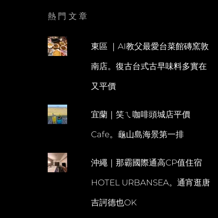
熱門文章
東區 ｜AI教父最愛台菜館磚窯敦
南店。復古台式古早味料多實在
又平價
宜蘭｜笑ㄟ咖啡頭城店平價
Cafe。龜山島海景第一排
沖繩｜那霸國際通高CP值住宿
HOTEL URBANSEA。通宵逛唐
吉訶德也OK