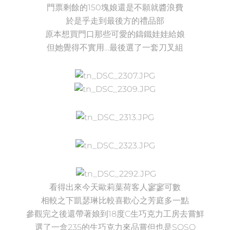
門票剩餘的150塊娘還是不願就醬浪費
於是乎走到最後方的禮品部
原本想買門口那些可愛的鑄鐵娃娃給娘
但她覺得不實用…最後選了一套刀叉組
看得出來今天歐莉葉荷客人寥寥可數
相較之下凱瑟琳比較喜歡心之芳庭多一點
參觀完之後還帶著娘到18度C生巧克力工房去嘗鮮
選了一盒235的生巧克力來品嘗但也是SOSO