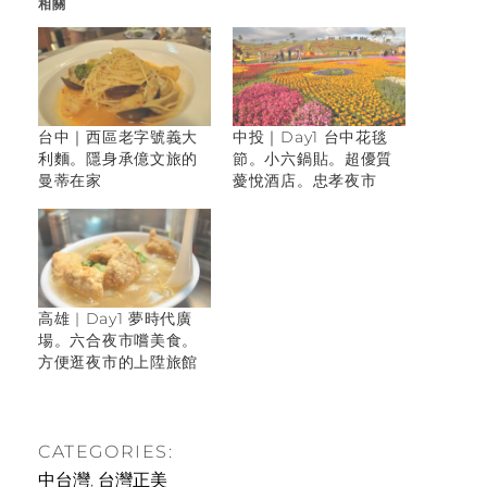
相關
台中｜西區老字號義大
中投｜Day1 台中花毯
利麵。隱身承億文旅的
節。小六鍋貼。超優質
曼蒂在家
薆悅酒店。忠孝夜市
高雄 | Day1 夢時代廣
場。六合夜市嚐美食。
方便逛夜市的上陞旅館
CATEGORIES:
中台灣
,
台灣正美