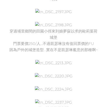
穿過埔里鄉間的田園小徑來到娘夢寐以求的歐莉葉荷
城堡
門票要價250/人…不過凱瑟琳沒有值回票價的FU
因為戶外的城堡造型…實在不是凱瑟琳尷意的那種啊~