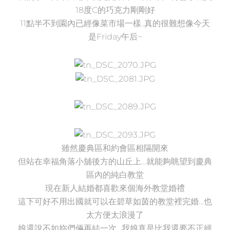
18度C的巧克力剛剛好
11點半不到園內已經像菜市場一樣..真的很難想像今天
是Friday午后~
雖然慶典區和約會區相隔開來
但站在幸福角落小舖後方的山丘上…就能夠眺望到慶典
區內的純白教堂
現在新人結婚都喜歡來個海外教堂婚禮
這下可好不用出國就可以在碧草如茵的教堂裡完婚…也
太方便太浪漫了
娘還說不如妳們倆再結一次…我娘真是比我還要不正經