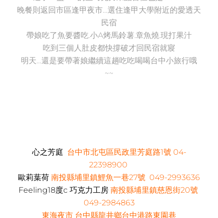
晚餐則返回市區逢甲夜市…選住逢甲大學附近的愛透天
民宿
帶娘吃了魚要醬吃.小A烤馬鈴薯.章魚燒.現打果汁
吃到三個人肚皮都快撐破才回民宿就寢
明天…還是要帶著娘繼續這趟吃吃喝喝台中小旅行哦
~~
心之芳庭
台中市北屯區民政里芳庭路1號
04-
22398900
歐莉葉荷
南投縣埔里鎮鯉魚一巷27號 049-2993636
Feeling18度c 巧克力工房
南投縣埔里鎮慈恩街20號
049-2984863
東海夜市 台中縣龍井鄉台中港路東園巷