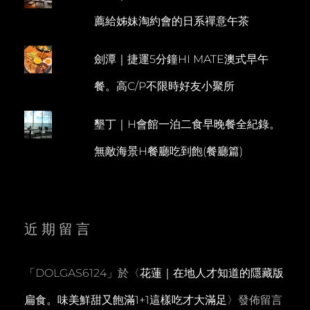
薦給姊妹淘約會的日系禪意午茶
劍潭｜捷運5分鐘HI MATE澳式早午
餐。高C/P不限時好友小聚所
墾丁｜H會館一泊二食早晚餐全紀錄。
無敵海景H餐廳吃到飽(餐廳篇)
近期留言
「
DOLGAS6124
」於〈
花蓮｜在地人才知道的隱藏版
扁食。味美鮮甜又飽滿1+1這樣吃才大滿足
〉發佈留言