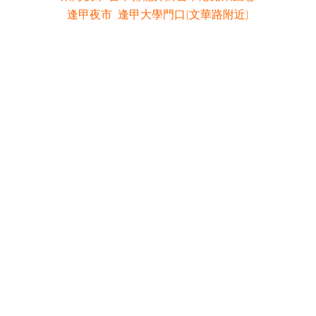
逢甲夜市 逢甲大學門口(文華路附近)