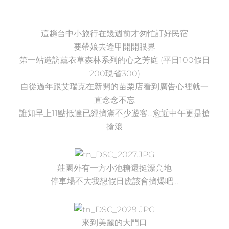
這趟台中小旅行在幾週前才匆忙訂好民宿
要帶娘去逢甲開開眼界
第一站造訪薰衣草森林系列的
心之芳庭
(平日100假日
200現省300)
自從過年跟艾瑞克在新開的苗栗店看到廣告心裡就一
直念念不忘
誰知早上11點抵達已經擠滿不少遊客…愈近中午更是搶
搶滾
莊園外有一方小池糖還挺漂亮地
停車場不大我想假日應該會擠爆吧…
來到美麗的大門口