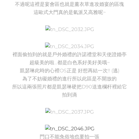
不過呢這裡是宴會區也就是薰衣草進攻婚宴的區塊
這歐式大門真的是氣派又高雅呢~
裡面偷拍到的就是戶外婚禮的許諾禮堂和天使證婚亭
超級美的啦…都是白色系好美好美哦~
凱瑟琳此時的心裡OS正是 好想再結一次!! (逃)
為了不妨礙婚禮的進行所以此區是不開放的
所以這兩張照片都是凱瑟琳硬把D90送進欄杆裡給它
拍到滴
門口不能免俗地也要拍一張