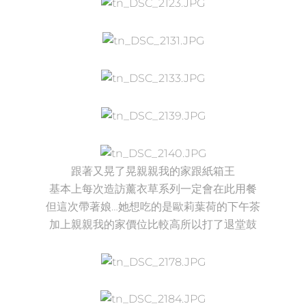
跟著又晃了晃親親我的家跟紙箱王
基本上每次造訪薰衣草系列一定會在此用餐
但這次帶著娘…她想吃的是歐莉葉荷的下午茶
加上親親我的家價位比較高所以打了退堂鼓