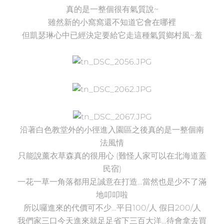
真的是一整個很有氣質說~
雖然新的小窩窩還不知道它會在哪裡
但凱瑟琳心中已經決定要給它走這種氣質鄉村風~羞
沿著白色教堂外的小徑進入園區之後真的是一整個南
法風情
只能說薰衣草森真的很用心 (難怪人家可以在北海道蓋
民宿)
一花一草一角落都用足誠意在打造…當然也是少不了滿
地叩叩啦
所以囉進來的代價可不少…平日100/人 假日200/人
我們家三口今天進來就足足省下三百大洋…待會拿去買