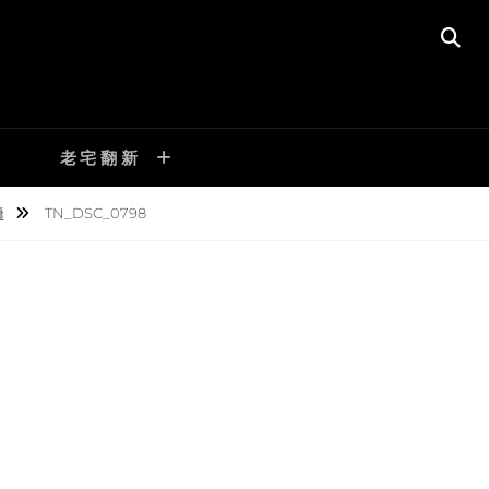
SE
老宅翻新
羹
TN_DSC_0798