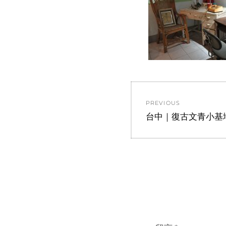
文
PREVIOUS
章
Previous
台中｜復古文青小基
post:
導
覽