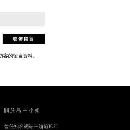
站訪客的留言資料
。
關於島主小姐
曾任知名網站主編逾10年