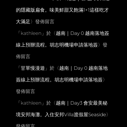
的隱藏版扁食。味美鮮甜又飽滿1+1這樣吃才
大滿足
〉發佈留言
「
kathleen
」於〈
越南｜Day 0 越南落地簽
線上預辦流程。胡志明機場申請落地簽
〉發
佈留言
「
甘單慢漫遊
」於〈
越南｜Day 0 越南落地
簽線上預辦流程。胡志明機場申請落地簽
〉
發佈留言
「
kathleen
」於〈
越南｜Day3 會安最美秘
境安邦海灘。入住安邦Villa渡假屋Seaside
〉
發佈留言