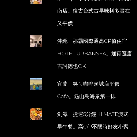
南店。復古台式古早味料多實在
又平價
沖繩｜那霸國際通高CP值住宿
HOTEL URBANSEA。通宵逛唐
吉訶德也OK
宜蘭｜笑ㄟ咖啡頭城店平價
Cafe。龜山島海景第一排
劍潭｜捷運5分鐘HI MATE澳式
早午餐。高C/P不限時好友小聚