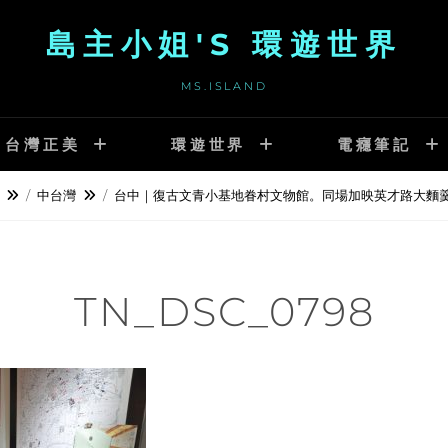
島主小姐'S 環遊世界
MS.ISLAND
台灣正美
環遊世界
電癮筆記
/
中台灣
/
台中｜復古文青小基地眷村文物館。同場加映英才路大麵
TN_DSC_0798