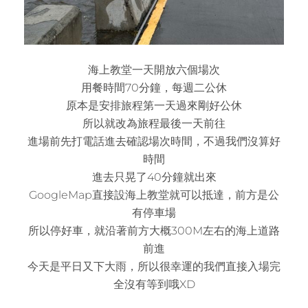
海上教堂一天開放六個場次
用餐時間70分鐘，每週二公休
原本是安排旅程第一天過來剛好公休
所以就改為旅程最後一天前往
進場前先打電話進去確認場次時間，不過我們沒算好
時間
進去只晃了40分鐘就出來
GoogleMap直接設海上教堂就可以抵達，前方是公
有停車場
所以停好車，就沿著前方大概300M左右的海上道路
前進
今天是平日又下大雨，所以很幸運的我們直接入場完
全沒有等到哦XD