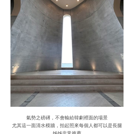
氣勢之磅礡，不會輸給韓劇裡面的場景
尤其這一面清水模牆，拍起照來每個人都可以是長腿
姊姊非常推薦