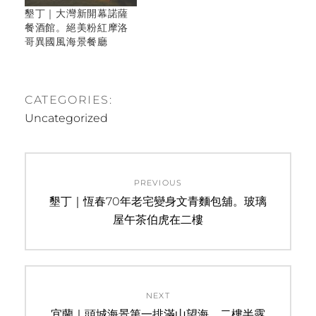
墾丁｜大灣新開幕諾薩
餐酒館。絕美粉紅摩洛
哥異國風海景餐廳
CATEGORIES:
Uncategorized
文
PREVIOUS
章
Previous
墾丁｜恆春70年老宅變身文青麵包舖。玻璃
post:
屋午茶伯虎在二樓
導
覽
NEXT
Next
宜蘭｜頭城海景第一排滿山望海。二樓半露