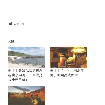
人氣
46
相關
墾丁｜超難抵達的礁灣
墾丁 | Day7 大灣浪琴
秘境小狗灣。下回還是
海。田園德式餐館
去小巴里就好