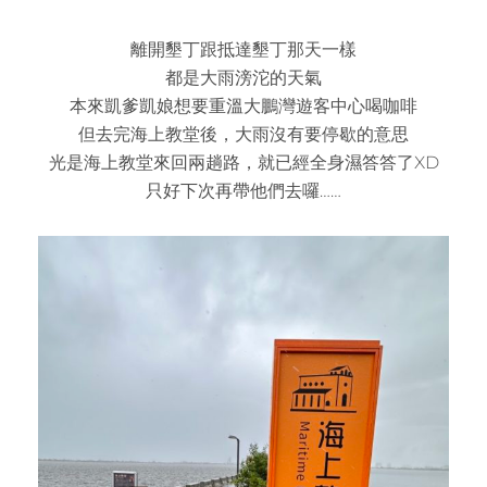
離開墾丁跟抵達墾丁那天一樣
都是大雨滂沱的天氣
本來凱爹凱娘想要重溫大鵬灣遊客中心喝咖啡
但去完海上教堂後，大雨沒有要停歇的意思
光是海上教堂來回兩趟路，就已經全身濕答答了XD
只好下次再帶他們去囉……