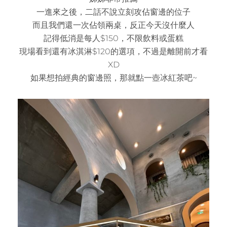
一進來之後，二話不說立刻攻佔窗邊的位子
而且我們還一次佔領兩桌，反正今天沒什麼人
記得低消是每人$150，不限飲料或蛋糕
現場看到還有冰淇淋$120的選項，不過是離開前才看
XD
如果想拍經典的窗邊照，那就點一壺冰紅茶吧~