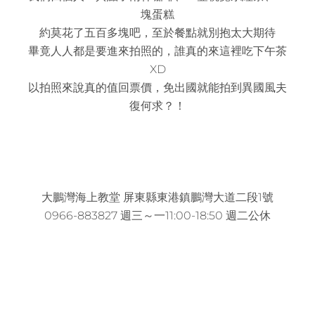
塊蛋糕
約莫花了五百多塊吧，至於餐點就別抱太大期待
畢竟人人都是要進來拍照的，誰真的來這裡吃下午茶
XD
以拍照來說真的值回票價，免出國就能拍到異國風夫
復何求？！
大鵬灣海上教堂 屏東縣東港鎮鵬灣大道二段1號
0966-883827 週三～一11:00-18:50 週二公休